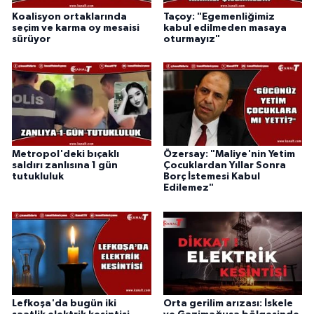
Koalisyon ortaklarında
Taçoy: "Egemenliğimiz
seçim ve karma oy mesaisi
kabul edilmeden masaya
sürüyor
oturmayız"
Metropol'deki bıçaklı
Özersay: "Maliye'nin Yetim
saldırı zanlısına 1 gün
Çocuklardan Yıllar Sonra
tutukluluk
Borç İstemesi Kabul
Edilemez"
Lefkoşa'da bugün iki
Orta gerilim arızası: İskele