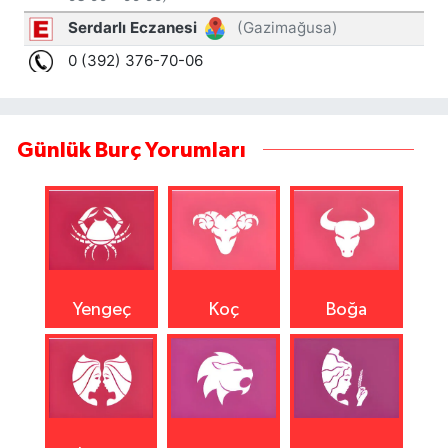
Günlük Burç Yorumları
Yengeç
Koç
Boğa