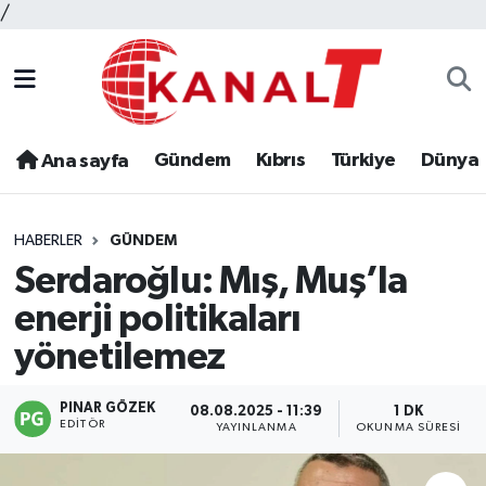
/
Gündem
Kıbrıs
Türkiye
Dünya
Ana sayfa
HABERLER
GÜNDEM
Serdaroğlu: Mış, Muş’la
enerji politikaları
yönetilemez
PINAR GÖZEK
08.08.2025 - 11:39
1 DK
EDITÖR
YAYINLANMA
OKUNMA SÜRESI