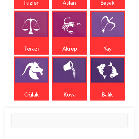
İkizler
Aslan
Başak
Terazi
Akrep
Yay
Oğlak
Kova
Balık