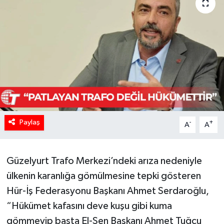
Paylaş
-
+
A
A
Güzelyurt Trafo Merkezi’ndeki arıza nedeniyle
ülkenin karanlığa gömülmesine tepki gösteren
Hür-İş Federasyonu Başkanı Ahmet Serdaroğlu,
“Hükümet kafasını deve kuşu gibi kuma
gömmeyip başta El-Sen Başkanı Ahmet Tuğcu