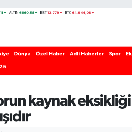
11
6660.55
13.779
64.944,08
ALTIN
BİST
BTC
kiye
Dünya
Özel Haber
Adli Haberler
Spor
Ek
025
run kaynak eksikliği 
şıdır