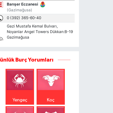
ünlük Burç Yorumları
Yengeç
Koç