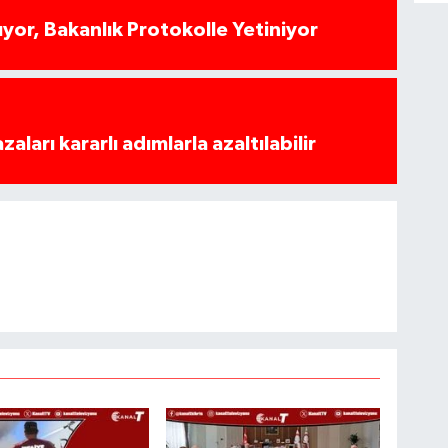
yor, Bakanlık Protokolle Yetiniyor
azaları kararlı adımlarla azaltılabilir