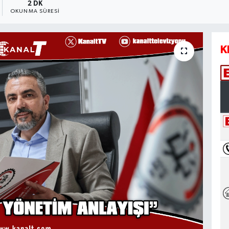
2 DK
OKUNMA SÜRESI
K