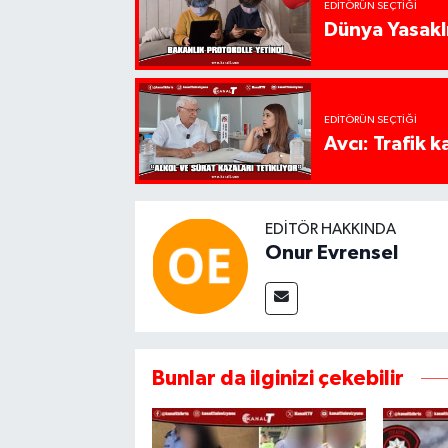
EDITÖRÜN SEÇTIĞI
Dünya Yasaklı
EDITÖRÜN SEÇTIĞI
Avcı: Trafik k
EDITÖR HAKKINDA
Onur Evrensel
Bunlar da ilginizi çekebilir