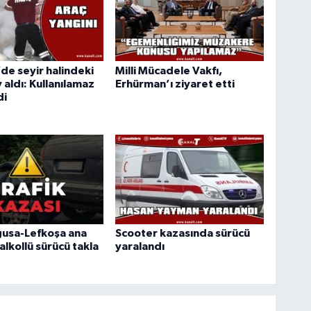
de seyir halindeki
Milli Mücadele Vakfı,
 aldı: Kullanılamaz
Erhürman’ı ziyaret etti
di
usa-Lefkoşa ana
Scooter kazasında sürücü
alkollü sürücü takla
yaralandı