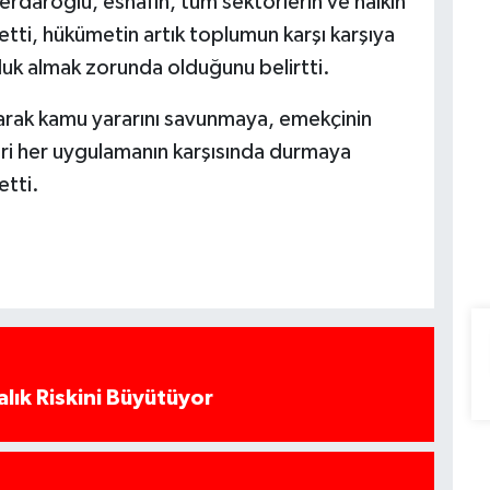
Serdaroğlu, esnafın, tüm sektörlerin ve halkın
etti, hükümetin artık toplumun karşı karşıya
uk almak zorunda olduğunu belirtti.
arak kamu yararını savunmaya, emekçinin
eri her uygulamanın karşısında durmaya
etti.
alık Riskini Büyütüyor