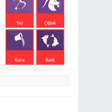
Yay
Oğlak
Kova
Balık