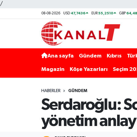
/
47,7436
55,2510
64,48
08-08-2026
USD
EUR
GBP
Ana sayfa
Gündem
Kıbrıs
Tür
Magazin
Köşe Yazarları
Seçim 2
HABERLER
GÜNDEM
Serdaroğlu: So
yönetim anlayı