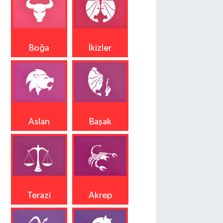
Boğa
İkizler
Aslan
Başak
Terazi
Akrep