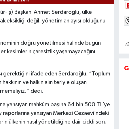
Hür-İş) Başkanı Ahmet Serdaroğlu, ülke
 eksikliği değil, yönetim anlayışı olduğunu
onominin doğru yönetilmesi halinde bugün
iğer kesimlerin çaresizlik yaşamayacağını
G
ı gerektiğini ifade eden Serdaroğlu, “Toplum
hakkının ve halkın alın teriyle oluşan
rmemeliyiz.” dedi.
na yansıyan mahkûm başına 64 bin 500 TL’ye
ay raporlarına yansıyan Merkezi Cezaevi’ndeki
rın ülkenin nasıl yönetildiğine dair ciddi soru