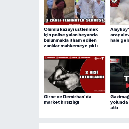
Ölümlü kazayı üstlenmek
Alayköy’
için polise yalan beyanda
araç alev
bulunmakla itham edilen
hale gel
zanlılar mahkemeye çıktı
Girne ve Demirhan’da
Gazimağ
market hırsızlığı
yolunda 
attı