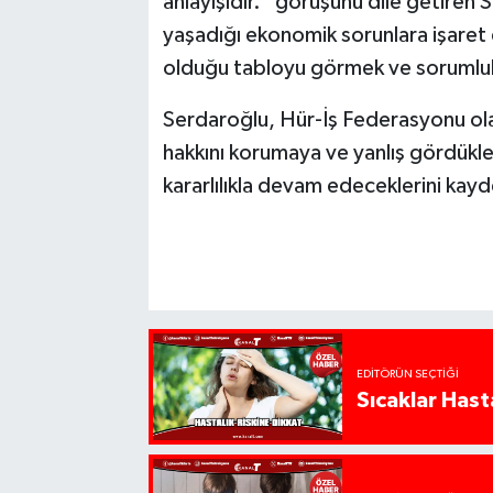
anlayışıdır.” görüşünü dile getiren 
yaşadığı ekonomik sorunlara işaret 
olduğu tabloyu görmek ve sorumlul
Serdaroğlu, Hür-İş Federasyonu ol
hakkını korumaya ve yanlış gördükl
kararlılıkla devam edeceklerini kayd
EDITÖRÜN SEÇTIĞI
Sıcaklar Hast