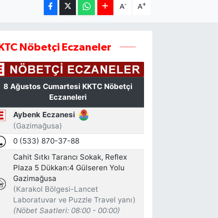
-
+
A
A
KTC Nöbetçi Eczaneler