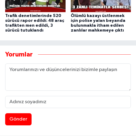
Trafik denetimlerinde 520
Ölümlü kazayı üstlenmek
sürücü rapor edildi: 48 araç
için polise yalan beyanda
trafikten men edildi, 3
bulunmakla itham edilen
sürücü tutuklandı
zanlılar mahkemeye çıktı
Yorumlar
Gönder