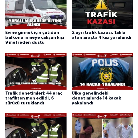
Evine girmek için çatıdan
2 ayrı trafik kazası: Takla
balkona inmeye çalışan kişi
atan araçta 4 kişi yaralandı
9 metreden düştü
Trafik denetimleri: 44 araç
Ülke genelindeki
trafikten men edildi, 6
denetimlerde 14 kaçak
sürücü tutuklandı
yakalandı