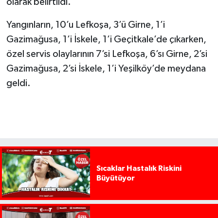
olarak belirtildi.
Yangınların, 10’u Lefkoşa, 3’ü Girne, 1’i
Gazimağusa, 1’i İskele, 1’i Geçitkale’de çıkarken,
özel servis olaylarının 7’si Lefkoşa, 6’sı Girne, 2’si
Gazimağusa, 2’si İskele, 1’i Yeşilköy’de meydana
geldi.
Sıcaklar Hastalık Riskini
Büyütüyor