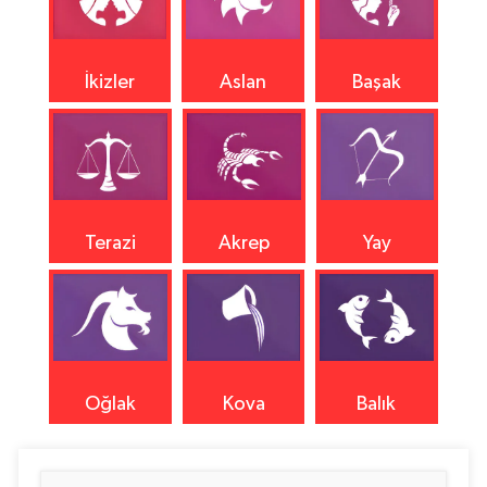
İkizler
Aslan
Başak
Terazi
Akrep
Yay
Oğlak
Kova
Balık