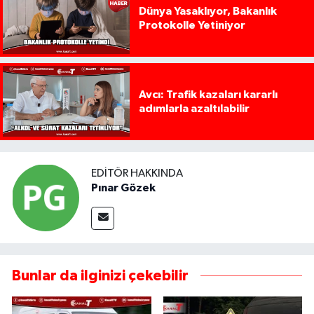
Dünya Yasaklıyor, Bakanlık
Protokolle Yetiniyor
Avcı: Trafik kazaları kararlı
adımlarla azaltılabilir
EDITÖR HAKKINDA
Pınar Gözek
Bunlar da ilginizi çekebilir