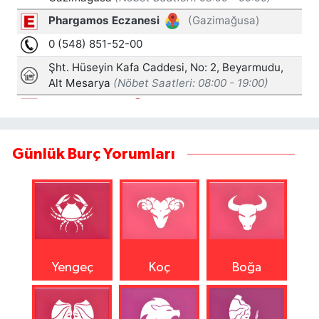
Günlük Burç Yorumları
Yengeç
Koç
Boğa