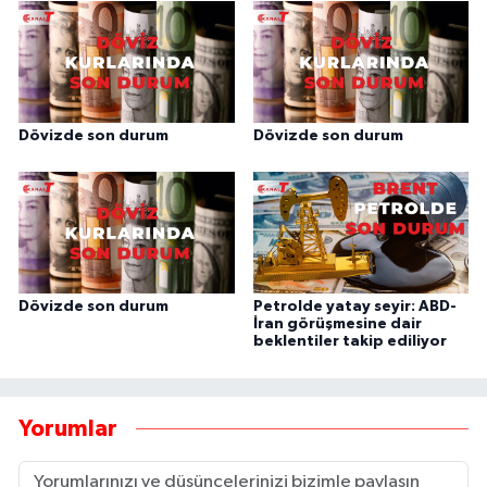
Dövizde son durum
Dövizde son durum
Dövizde son durum
Petrolde yatay seyir: ABD-
İran görüşmesine dair
beklentiler takip ediliyor
Yorumlar