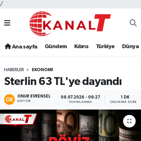
/
Gündem
Kıbrıs
Türkiye
Dünya
Ana sayfa
HABERLER
EKONOMI
Sterlin 63 TL'ye dayandı
ONUR EVRENSEL
09.07.2026 - 09:27
1 DK
EDITÖR
YAYINLANMA
OKUNMA SÜRESI