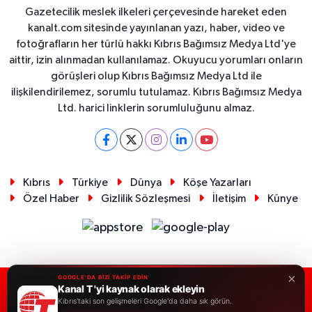
Gazetecilik meslek ilkeleri çerçevesinde hareket eden
kanalt.com sitesinde yayınlanan yazı, haber, video ve
fotoğrafların her türlü hakkı Kıbrıs Bağımsız Medya Ltd'ye
aittir, izin alınmadan kullanılamaz. Okuyucu yorumları onların
görüşleri olup Kıbrıs Bağımsız Medya Ltd ile
ilişkilendirilemez, sorumlu tutulamaz. Kıbrıs Bağımsız Medya
Ltd. harici linklerin sorumluluğunu almaz.
Kıbrıs
Türkiye
Dünya
Köşe Yazarları
Özel Haber
Gizlilik Sözleşmesi
İletişim
Künye
×
GOOGLE'DA BİZİ TAKİP EDİN
Kanal T 'yi kaynak olarak ekleyin
RSS
Copyright © 2026. Her hakkı saklıdır.
Kıbrıs'taki son gelişmeleri Google'da daha sık görün.