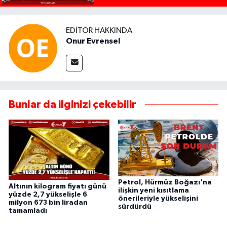
EDITÖR HAKKINDA
Onur Evrensel
Bunlar da ilginizi çekebilir
Petrol, Hürmüz Boğazı'na
Altının kilogram fiyatı günü
ilişkin yeni kısıtlama
yüzde 2,7 yükselişle 6
önerileriyle yükselişini
milyon 673 bin liradan
sürdürdü
tamamladı