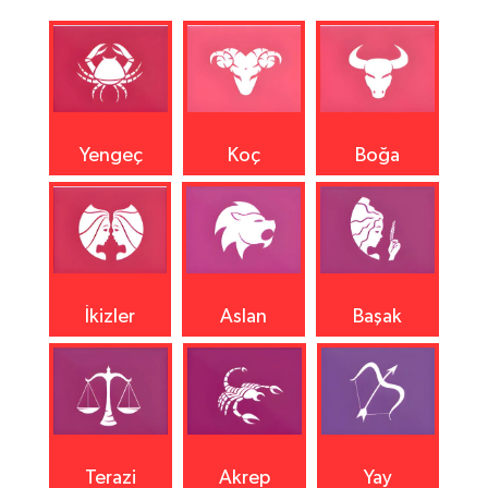
Yengeç
Koç
Boğa
İkizler
Aslan
Başak
Terazi
Akrep
Yay