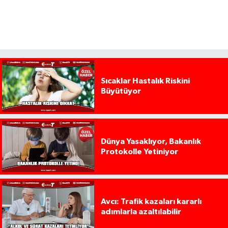
Sıcaklar Hastalık Riskini
Büyütüyor
Dünya Yasaklıyor, Bakanlık
Protokolle Yetiniyor
Avcı: Trafik kazaları kararlı
adımlarla azaltılabilir