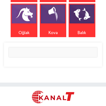
Oğlak
Kova
Balık