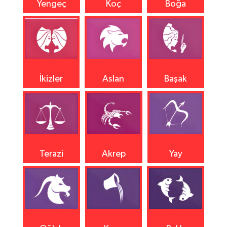
Yengeç
Koç
Boğa
İkizler
Aslan
Başak
Terazi
Akrep
Yay