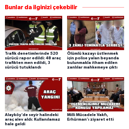
Bunlar da ilginizi çekebilir
Trafik denetimlerinde 520
Ölümlü kazayı üstlenmek
sürücü rapor edildi: 48 araç
için polise yalan beyanda
trafikten men edildi, 3
bulunmakla itham edilen
sürücü tutuklandı
zanlılar mahkemeye çıktı
Alayköy’de seyir halindeki
Milli Mücadele Vakfı,
araç alev aldı: Kullanılamaz
Erhürman’ı ziyaret etti
hale geldi