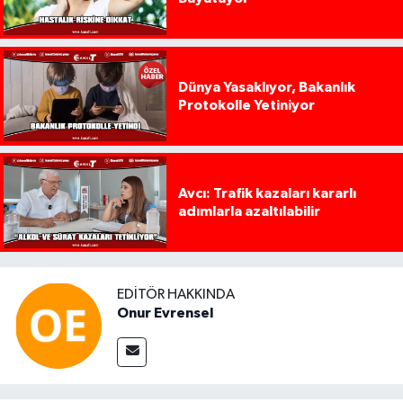
Dünya Yasaklıyor, Bakanlık
Protokolle Yetiniyor
Avcı: Trafik kazaları kararlı
adımlarla azaltılabilir
EDITÖR HAKKINDA
Onur Evrensel