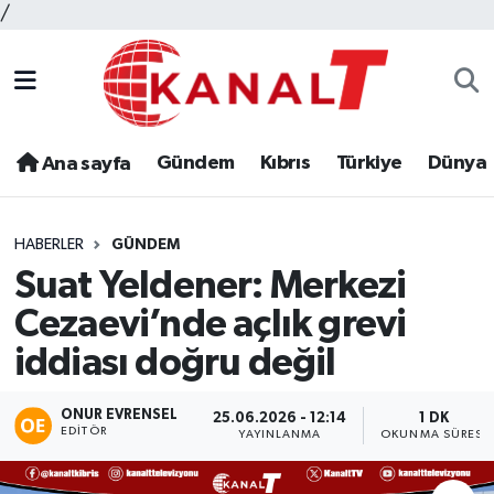
/
Gündem
Kıbrıs
Türkiye
Dünya
Ana sayfa
HABERLER
GÜNDEM
Suat Yeldener: Merkezi
Cezaevi’nde açlık grevi
iddiası doğru değil
ONUR EVRENSEL
25.06.2026 - 12:14
1 DK
EDITÖR
YAYINLANMA
OKUNMA SÜRESI