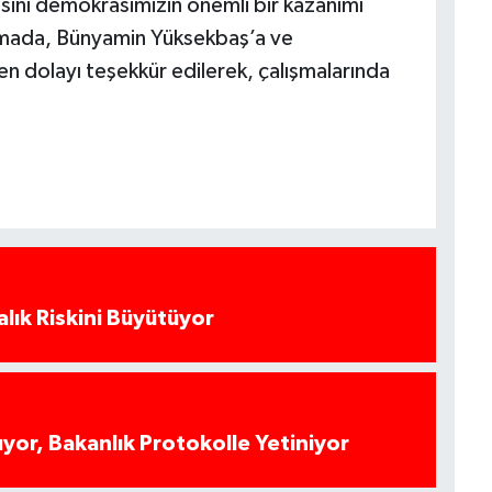
sini demokrasimizin önemli bir kazanımı
amada, Bünyamin Yüksekbaş’a ve
n dolayı teşekkür edilerek, çalışmalarında
alık Riskini Büyütüyor
yor, Bakanlık Protokolle Yetiniyor