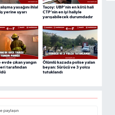
alışma yasağını ihlal
Taçoy: UBP’nin en kötü hali
iş yerine uyarı
CTP’nin en iyi haliyle
yarışabilecek durumdadır
 evde çıkan yangın
Ölümlü kazada polise yalan
leri tarafından
beyan: Sürücü ve 3 yolcu
ldü
tutuklandı