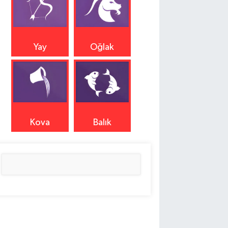
Yay
Oğlak
Kova
Balık