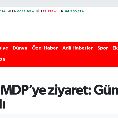
11
6648.99
13.779
64.960,21
ALTIN
BİST
BTC
kiye
Dünya
Özel Haber
Adli Haberler
Spor
Ek
025
 MDP’ye ziyaret: Gü
ı