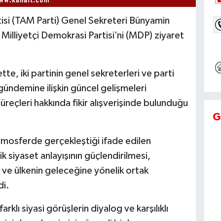
si (TAM Parti) Genel Sekreteri Bünyamin
illiyetçi Demokrasi Partisi’ni (MDP) ziyaret
e, iki partinin genel sekreterleri ve parti
e gündemine ilişkin güncel gelişmeleri
reçleri hakkında fikir alışverişinde bulunduğu
G
tmosferde gerçekleştiği ifade edilen
siyaset anlayışının güçlendirilmesi,
 ve ülkenin geleceğine yönelik ortak
di.
arklı siyasi görüşlerin diyalog ve karşılıklı