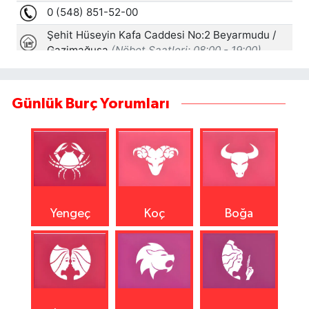
Günlük Burç Yorumları
Yengeç
Koç
Boğa