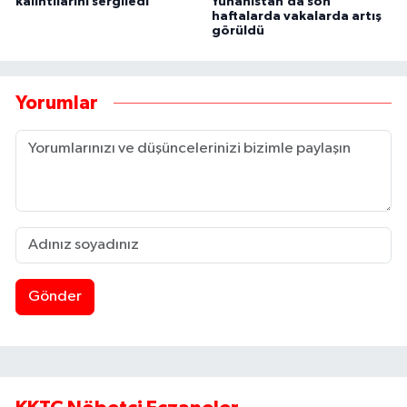
kalıntılarını sergiledi
Yunanistan’da son
haftalarda vakalarda artış
görüldü
Yorumlar
Gönder