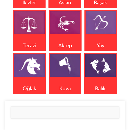
İkizler
Aslan
Başak
Terazi
Akrep
Yay
Oğlak
Kova
Balık