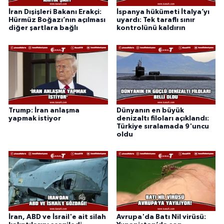
İran Dışişleri Bakanı Erakçi:
İspanya hükümeti İtalya’yı
Hürmüz Boğazı’nın açılması
uyardı: Tek taraflı sınır
diğer şartlara bağlı
kontrolünü kaldırın
Trump: İran anlaşma
Dünyanın en büyük
yapmak istiyor
denizaltı filoları açıklandı:
Türkiye sıralamada 9'uncu
oldu
İran, ABD ve İsrail'e ait silah
Avrupa'da Batı Nil virüsü: