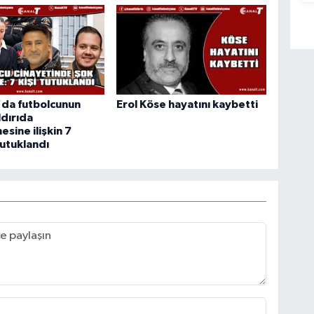
'da futbolcunun
Erol Köse hayatını kaybetti
aldırıda
esine ilişkin 7
tutuklandı