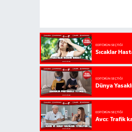
EDITÖRÜN SEÇTIĞI
Sıcaklar Hast
EDITÖRÜN SEÇTIĞI
Dünya Yasaklı
EDITÖRÜN SEÇTIĞI
Avcı: Trafik k