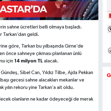
erin sahne ücretleri belli olmaya başladı.
r Tarkan’dan geldi.
ine göre, Tarkan bu yılbaşında Girne’de
n önce sahneye çıkması planlanan ünlü
sı için
14 milyon TL
alacak.
Gündeş, Sibel Can, Yıldız Tilbe, Ajda Pekkan
G
lbaşı gecesi sahne alacakları mekanlar ve
k yılın rekoru yine Tarkan’a ait oldu.
decek olanların ne kadar ödeyeceği de merak