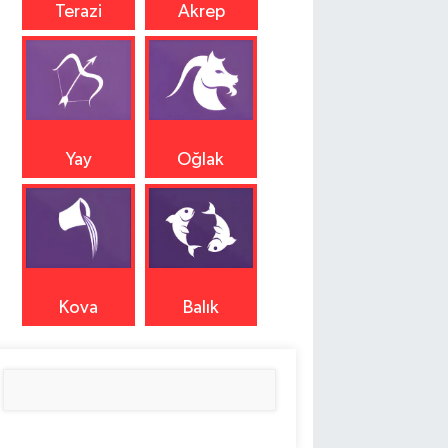
Terazi
Akrep
Yay
Oğlak
Kova
Balık