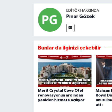
EDITÖR HAKKINDA
Pınar Gözek
Bunlar da ilginizi çekebilir
Merit Crystal Cove Otel
Mahsun K
renovasyonun ardından
Royal D
yeniden hizmete açılıyor
unutulma
attı