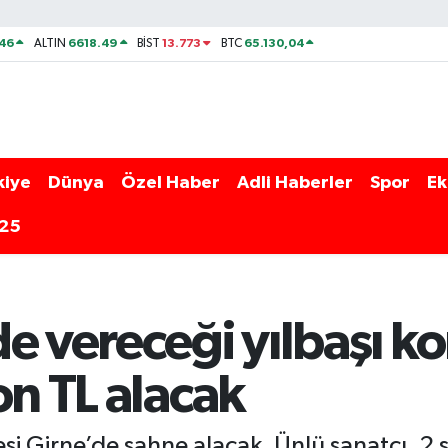
46
6618.49
13.773
65.130,04
ALTIN
BİST
BTC
kiye
Dünya
Özel Haber
Adli Haberler
Spor
Ek
025
e vereceği yılbaşı kon
on TL alacak
si Girne’de sahne alacak. Ünlü sanatçı, 2 s