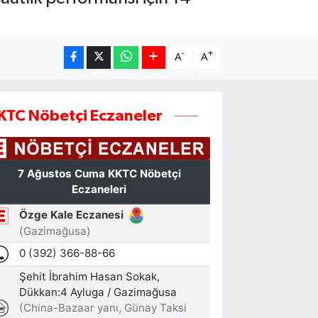
-
+
A
A
KTC Nöbetçi Eczaneler