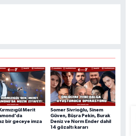
ırmızıgül Merit
Somer Sivrioğlu, Sinem
iamond’da
Güven, Büşra Pekin, Burak
z bir geceye imza
Deniz ve Norm Ender dahil
14 gözaltı kararı