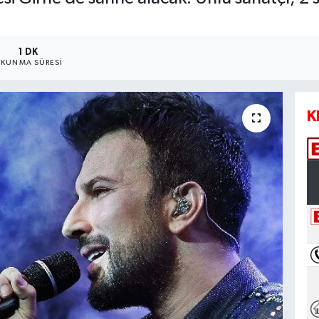
1 DK
KUNMA SÜRESI
K