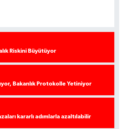
alık Riskini Büyütüyor
yor, Bakanlık Protokolle Yetiniyor
azaları kararlı adımlarla azaltılabilir