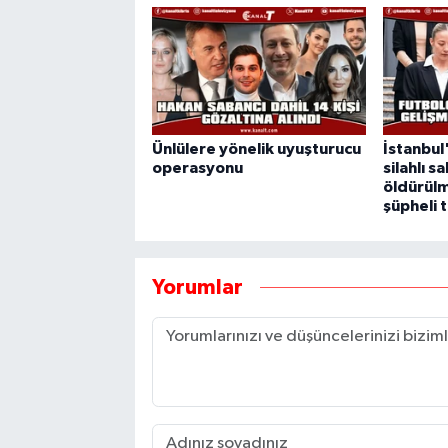
Ünlülere yönelik uyuşturucu
İstanbul
operasyonu
silahlı s
öldürülm
şüpheli 
Yorumlar