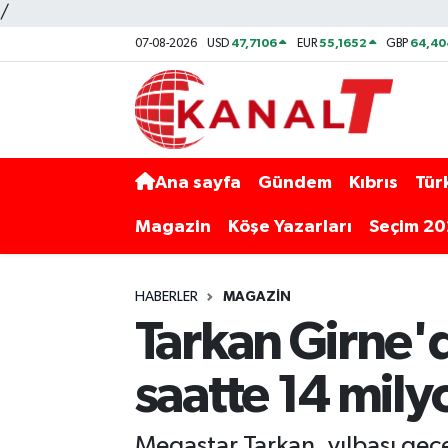
/
47,7106
55,1652
64,40
07-08-2026
USD
EUR
GBP
Ana sayfa
Gündem
Kıbrıs
Tür
Magazin
Köşe Yazarları
Seçim 2
HABERLER
MAGAZIN
Tarkan Girne'd
saatte 14 mily
Megastar Tarkan, yılbaşı gece