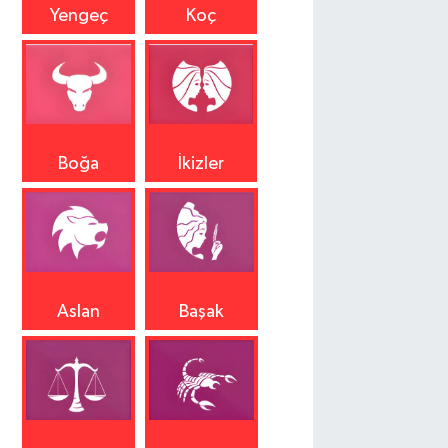
Yengeç
Koç
Boğa
İkizler
Aslan
Başak