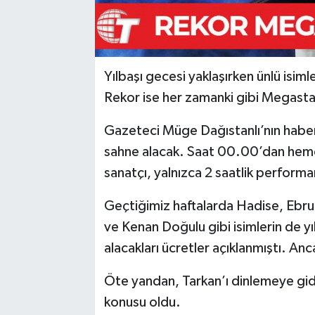
Yılbaşı gecesi yaklaşırken ünlü isiml
Rekor ise her zamanki gibi Megasta
Gazeteci Müge Dağıstanlı’nın haber
sahne alacak. Saat 00.00’dan heme
sanatçı, yalnızca 2 saatlik performan
Geçtiğimiz haftalarda Hadise, Ebru 
ve Kenan Doğulu gibi isimlerin de yı
alacakları ücretler açıklanmıştı. Anca
Öte yandan, Tarkan’ı dinlemeye gi
konusu oldu.