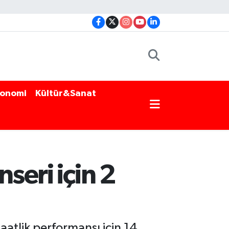
onomi
Kültür&Sanat
seri için 2
aatlik performansı için 14