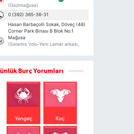
ünlük Burç Yorumları
Yengeç
Koç