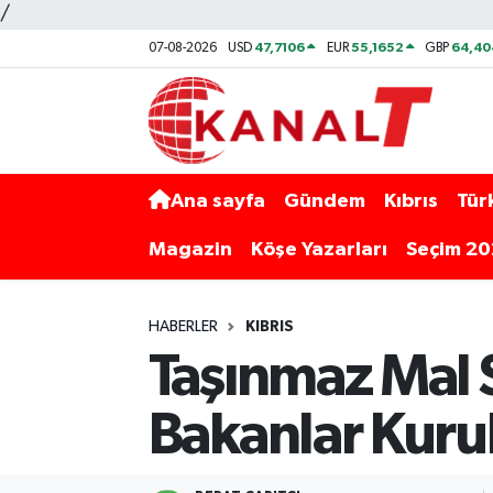
/
47,7106
55,1652
64,40
07-08-2026
USD
EUR
GBP
Ana sayfa
Gündem
Kıbrıs
Tür
Magazin
Köşe Yazarları
Seçim 2
HABERLER
KIBRIS
Taşınmaz Mal S
Bakanlar Kuru