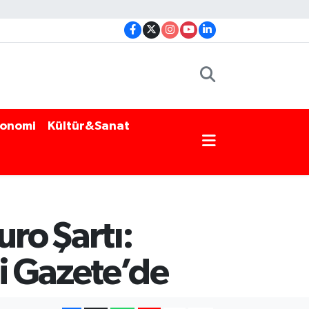
onomi
Kültür&Sanat
ro Şartı:
i Gazete’de