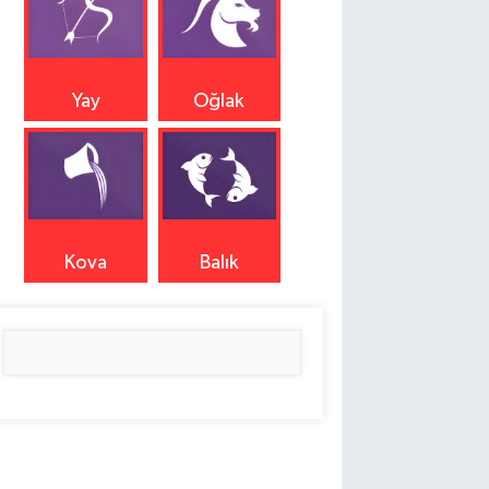
Yay
Oğlak
Kova
Balık