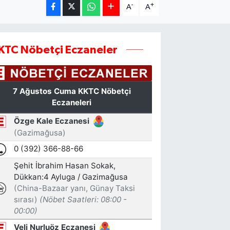
-
+
A
A
KTC Nöbetçi Eczaneler