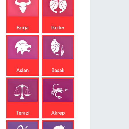
Boğa
İkizler
Aslan
Başak
Terazi
Akrep