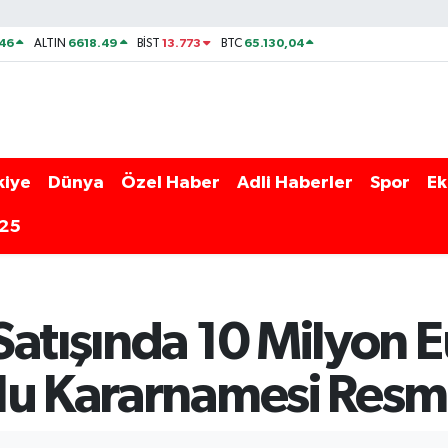
46
6618.49
13.773
65.130,04
ALTIN
BİST
BTC
kiye
Dünya
Özel Haber
Adli Haberler
Spor
Ek
025
atışında 10 Milyon Eu
lu Kararnamesi Resm