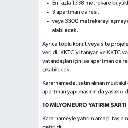
En fazla 1338 metrekare büyükl
3 apartman dairesi,
veya 3300 metrekareyi aşmayan 
alabilecek.
Ayrıca toplu konut veya site projeleri
verildi. KKTC’yi tanıyan ve KKTC vat
vatandaşları için ise apartman dairesi
çıkabilecek.
Kararnamede, satın alınan müstakil ev
apartman yapılmasının da yasak oldu
10 MİLYON EURO YATIRIM ŞARTI
Kararnameyle yatırım amaçlı taşınmaz
getirildi.