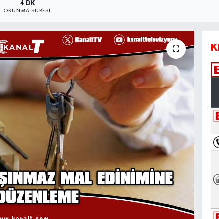
4 DK
OKUNMA SÜRESI
K