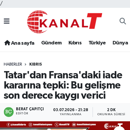
/
Gündem
Kıbrıs
Türkiye
Dünya
Ana sayfa
HABERLER
KIBRIS
Tatar'dan Fransa'daki iade
kararına tepki: Bu gelişme
son derece kaygı verici
BERAT ÇAPITÇI
03.07.2026 - 21:28
2 DK
EDITÖR
YAYINLANMA
OKUNMA SÜRESI