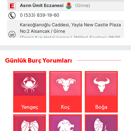
Günlük Burç Yorumları
Yengeç
Koç
Boğa