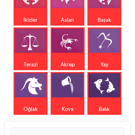
İkizler
Aslan
Başak
Terazi
Akrep
Yay
Oğlak
Kova
Balık