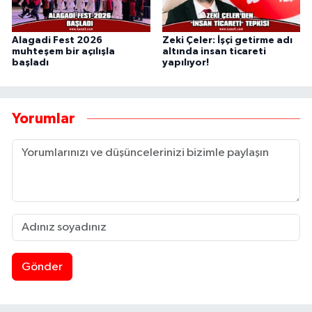
Alagadi Fest 2026
Zeki Çeler: İşçi getirme adı
muhteşem bir açılışla
altında insan ticareti
başladı
yapılıyor!
Yorumlar
Gönder