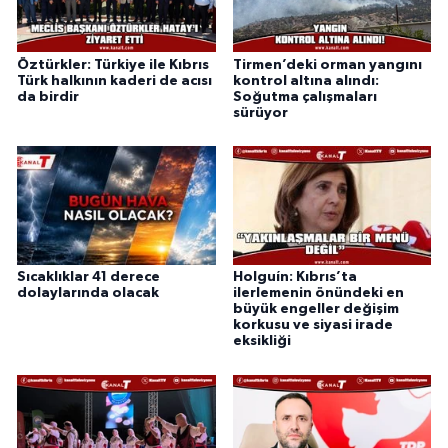
Öztürkler: Türkiye ile Kıbrıs
Tirmen’deki orman yangını
Türk halkının kaderi de acısı
kontrol altına alındı:
da birdir
Soğutma çalışmaları
sürüyor
Sıcaklıklar 41 derece
Holguín: Kıbrıs’ta
dolaylarında olacak
ilerlemenin önündeki en
büyük engeller değişim
korkusu ve siyasi irade
eksikliği