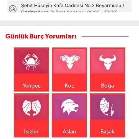
Günlük Burç Yorumları
Yengeç
Koç
Boğa
İkizler
Aslan
Başak