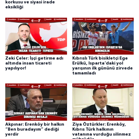
korkusu ve siyasi irade
eksikliği
Zeki Çeler: İşçi getirme adı
Kıbrıslı Türk bisikletçi Ege
altında insan ticareti
Erülkü, Isparta’daki yol
yapılıyor!
yarışının ilk gününü zirvede
tamamladı
Akpınar: Erenköy bir halkın
Ziya Öztürkler: Erenköy,
“Ben buradayım” dediği
Kıbrıs Türk halkının
yerdir
vatanına vurduğu silinmez