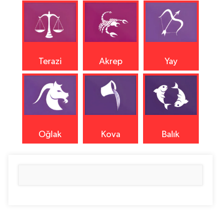
Terazi
Akrep
Yay
Oğlak
Kova
Balık