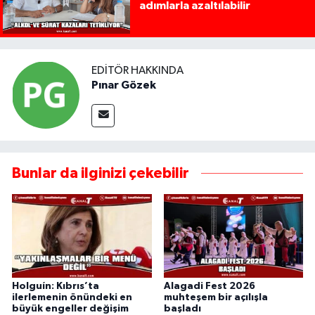
adımlarla azaltılabilir
EDITÖR HAKKINDA
Pınar Gözek
Bunlar da ilginizi çekebilir
Holguín: Kıbrıs’ta
Alagadi Fest 2026
ilerlemenin önündeki en
muhteşem bir açılışla
büyük engeller değişim
başladı