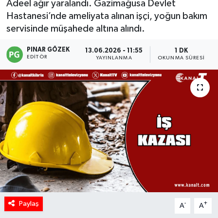
Adeel ağır yaralandı. Gazimağusa Devlet
Hastanesi’nde ameliyata alınan işçi, yoğun bakım
servisinde müşahede altına alındı.
PINAR GÖZEK
13.06.2026 - 11:55
1 DK
EDITÖR
YAYINLANMA
OKUNMA SÜRESI
Paylaş
-
+
A
A