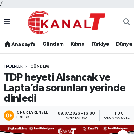
/
Gündem
Kıbrıs
Türkiye
Dünya
Ana sayfa
HABERLER
GÜNDEM
TDP heyeti Alsancak ve
Lapta’da sorunları yerinde
dinledi
ONUR EVRENSEL
09.07.2026 - 16:00
1 DK
EDITÖR
YAYINLANMA
OKUNMA SÜRESI