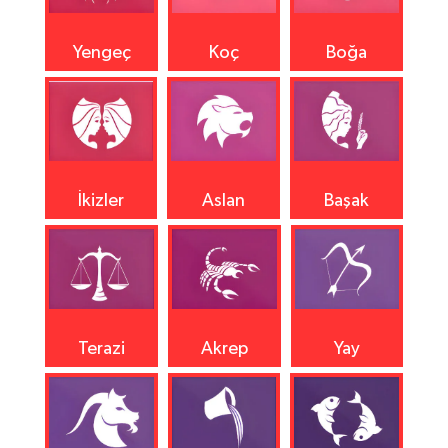
Yengeç
Koç
Boğa
İkizler
Aslan
Başak
Terazi
Akrep
Yay