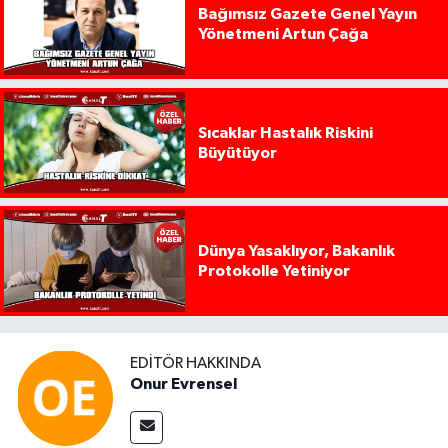
Bağımsız Gazete Genel Yayın
Yönetmeni Artun Çağa
Sıcaklar Hastalık Riskini
Büyütüyor
Dünya Yasaklıyor, Bakanlık
Protokolle Yetiniyor
EDITÖR HAKKINDA
Onur Evrensel