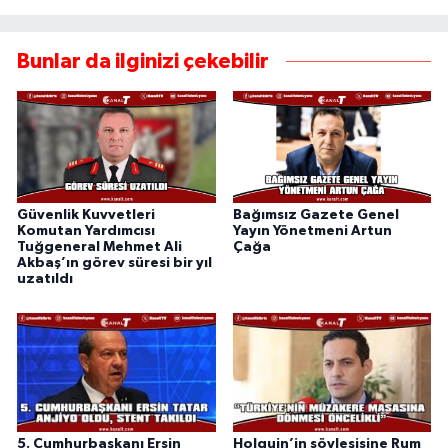
Bunlar da ilginizi çekebilir
Güvenlik Kuvvetleri
Bağımsız Gazete Genel
Komutan Yardımcısı
Yayın Yönetmeni Artun
Tuğgeneral Mehmet Ali
Çağa
Akbaş’ın görev süresi bir yıl
uzatıldı
5. Cumhurbaşkanı Ersin
Holguin’in söyleşisine Rum