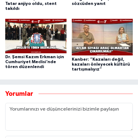
Tatar anjiyo oldu, stent
sözcüden yanıt
takıldı
Dr. Şemsi Kazım Erkman için
Kanber: “Kazaları değil,
Cumhuriyet Meclisi’nde
kazaları önleyecek kültürü
tören düzenlendi
tartışmalıyız”
Yorumlar