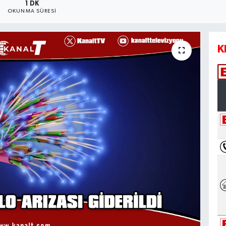
1 DK
OKUNMA SÜRESI
K