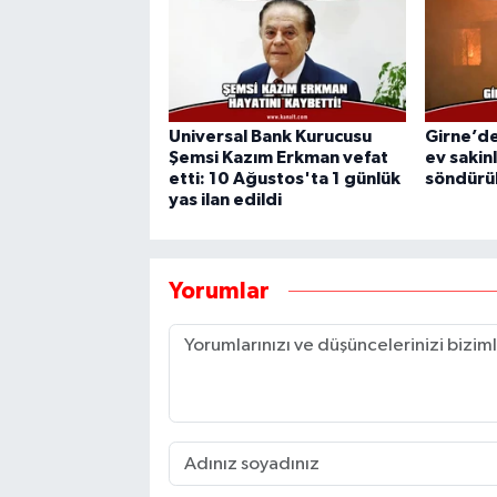
Universal Bank Kurucusu
Girne’de
Şemsi Kazım Erkman vefat
ev sakin
etti: 10 Ağustos'ta 1 günlük
söndürü
yas ilan edildi
Yorumlar