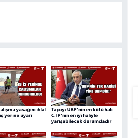
alışma yasağını ihlal
Taçoy: UBP’nin en kötü hali
iş yerine uyarı
CTP’nin en iyi haliyle
yarışabilecek durumdadır