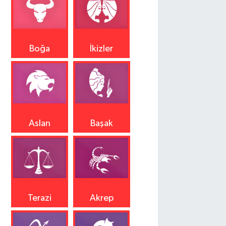
Boğa
İkizler
Aslan
Başak
Terazi
Akrep