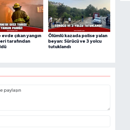
 evde çıkan yangın
Ölümlü kazada polise yalan
leri tarafından
beyan: Sürücü ve 3 yolcu
ldü
tutuklandı