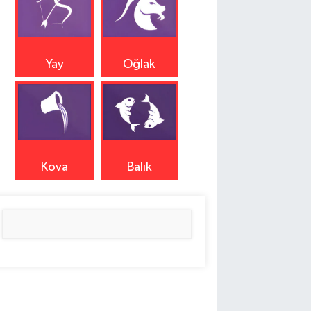
Yay
Oğlak
Kova
Balık