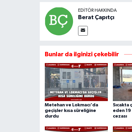
EDITÖR HAKKINDA
Berat Çapıtçı
Bunlar da ilginizi çekebilir
Metehan ve Lokmacı'da
Sıcakta ç
geçişler kısa süreliğine
eden 19 
durdu
cezası