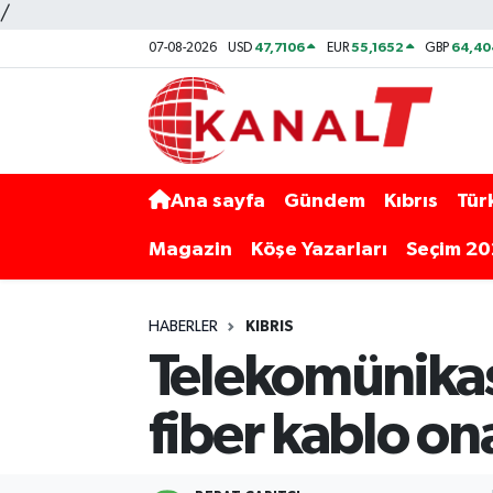
/
47,7106
55,1652
64,40
07-08-2026
USD
EUR
GBP
Ana sayfa
Gündem
Kıbrıs
Tür
Magazin
Köşe Yazarları
Seçim 2
HABERLER
KIBRIS
Telekomünikas
fiber kablo ona