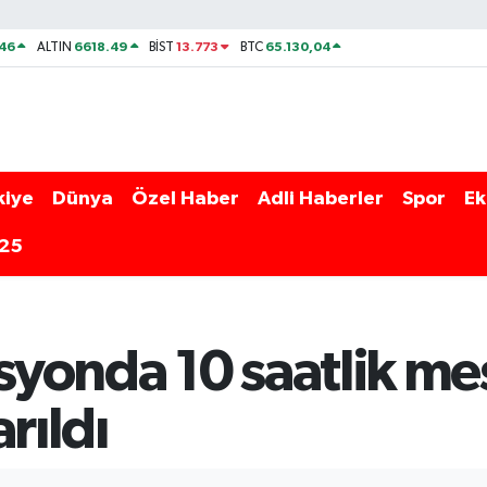
46
6618.49
13.773
65.130,04
ALTIN
BİST
BTC
kiye
Dünya
Özel Haber
Adli Haberler
Spor
Ek
025
yonda 10 saatlik me
rıldı