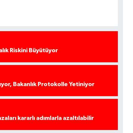
alık Riskini Büyütüyor
yor, Bakanlık Protokolle Yetiniyor
azaları kararlı adımlarla azaltılabilir