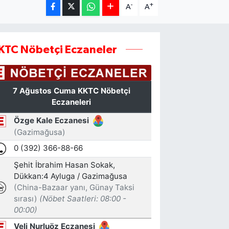
-
+
A
A
KTC Nöbetçi Eczaneler