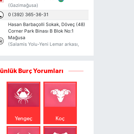
ünlük Burç Yorumları
Yengeç
Koç