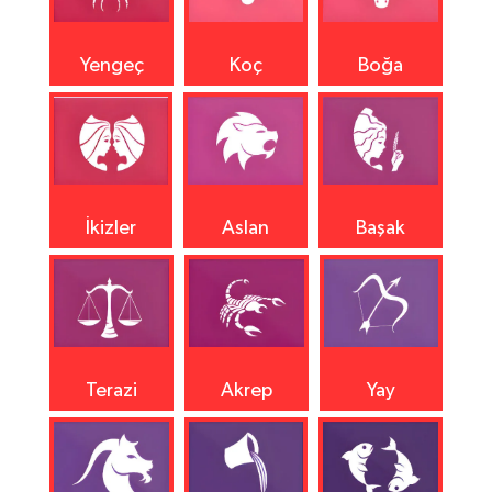
Yengeç
Koç
Boğa
İkizler
Aslan
Başak
Terazi
Akrep
Yay