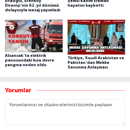
Ataoğlu, Erenköy
Şemsi Kazım Erkman
Direnişi'nin 62. yıl dönümü
hayatını kaybetti
dolayısıyla mesaj yayımladı
Alsancak'ta elektrik
Türkiye, Suudi Arabistan ve
panosundaki kısa devre
Pakistan'dan Mekke
yangına neden oldu
Savunma Anlaşması
Yorumlar