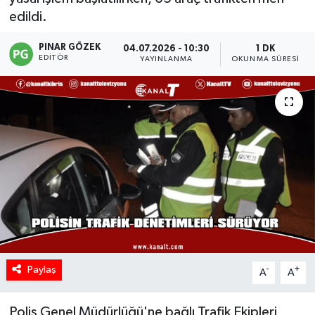
edildi.
PINAR GÖZEK
04.07.2026 - 10:30
1 DK
EDITÖR
YAYINLANMA
OKUNMA SÜRESI
Paylaş
-
+
A
A
Polis Genel Müdürlüğü'ne bağlı Trafik Ekipleri