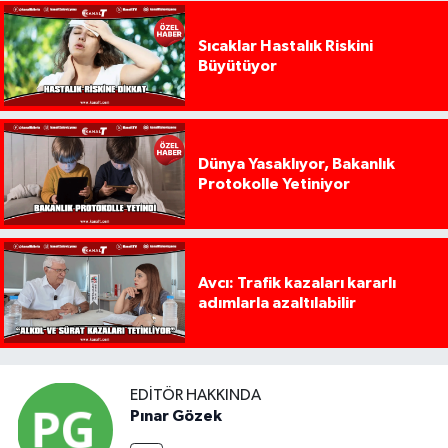
Sıcaklar Hastalık Riskini
Büyütüyor
Dünya Yasaklıyor, Bakanlık
Protokolle Yetiniyor
Avcı: Trafik kazaları kararlı
adımlarla azaltılabilir
EDITÖR HAKKINDA
Pınar Gözek