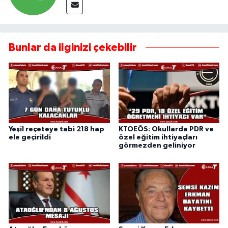
Bunlar da ilginizi çekebilir
Yeşil reçeteye tabi 218 hap
KTOEÖS: Okullarda PDR ve
ele geçirildi
özel eğitim ihtiyaçları
görmezden geliniyor