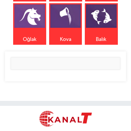
Oğlak
Kova
Balık