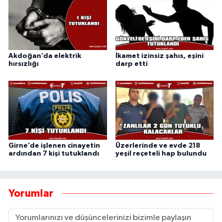
Akdoğan’da elektrik
İkamet izinsiz şahıs, eşini
hırsızlığı
darp etti
Girne’de işlenen cinayetin
Üzerlerinde ve evde 218
ardından 7 kişi tutuklandı
yeşil reçeteli hap bulundu
Yorumlar