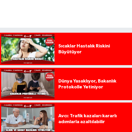
Sıcaklar Hastalık Riskini
Büyütüyor
Dünya Yasaklıyor, Bakanlık
Protokolle Yetiniyor
Avcı: Trafik kazaları kararlı
adımlarla azaltılabilir