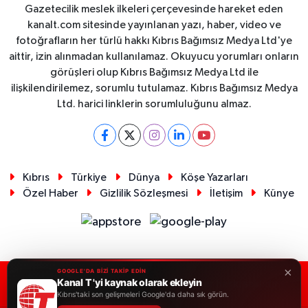
Gazetecilik meslek ilkeleri çerçevesinde hareket eden
kanalt.com sitesinde yayınlanan yazı, haber, video ve
fotoğrafların her türlü hakkı Kıbrıs Bağımsız Medya Ltd'ye
aittir, izin alınmadan kullanılamaz. Okuyucu yorumları onların
görüşleri olup Kıbrıs Bağımsız Medya Ltd ile
ilişkilendirilemez, sorumlu tutulamaz. Kıbrıs Bağımsız Medya
Ltd. harici linklerin sorumluluğunu almaz.
Kıbrıs
Türkiye
Dünya
Köşe Yazarları
Özel Haber
Gizlilik Sözleşmesi
İletişim
Künye
×
GOOGLE'DA BİZİ TAKİP EDİN
Kanal T 'yi kaynak olarak ekleyin
RSS
Copyright © 2026. Her hakkı saklıdır.
Kıbrıs'taki son gelişmeleri Google'da daha sık görün.