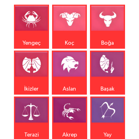
Yengeç
Koç
Boğa
İkizler
Aslan
Başak
Terazi
Akrep
Yay