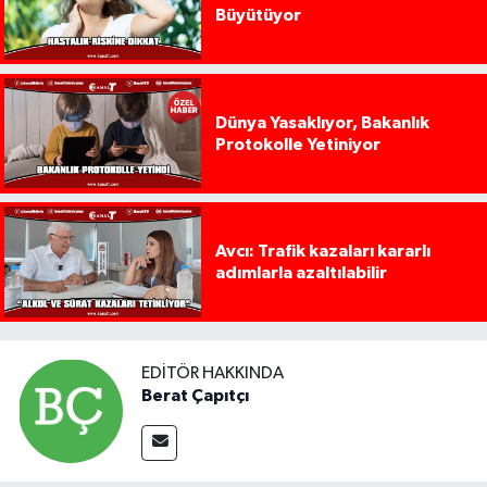
Büyütüyor
Dünya Yasaklıyor, Bakanlık
Protokolle Yetiniyor
Avcı: Trafik kazaları kararlı
adımlarla azaltılabilir
EDITÖR HAKKINDA
Berat Çapıtçı