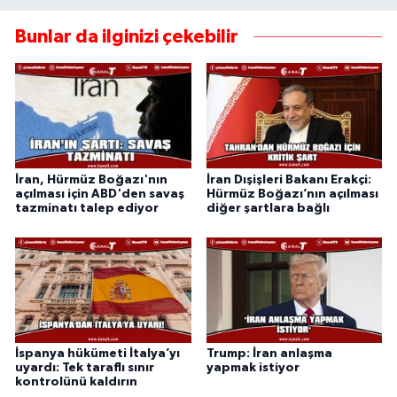
Bunlar da ilginizi çekebilir
İran, Hürmüz Boğazı'nın
İran Dışişleri Bakanı Erakçi:
açılması için ABD'den savaş
Hürmüz Boğazı’nın açılması
tazminatı talep ediyor
diğer şartlara bağlı
İspanya hükümeti İtalya’yı
Trump: İran anlaşma
uyardı: Tek taraflı sınır
yapmak istiyor
kontrolünü kaldırın