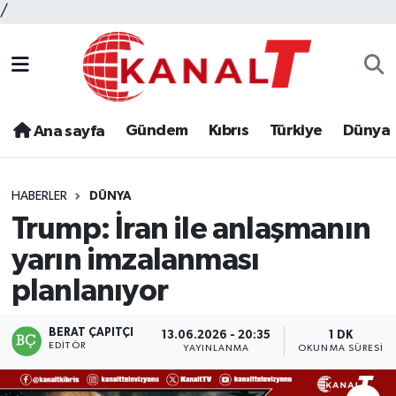
/
Gündem
Kıbrıs
Türkiye
Dünya
Ana sayfa
HABERLER
DÜNYA
Trump: İran ile anlaşmanın
yarın imzalanması
planlanıyor
BERAT ÇAPITÇI
13.06.2026 - 20:35
1 DK
EDITÖR
YAYINLANMA
OKUNMA SÜRESI