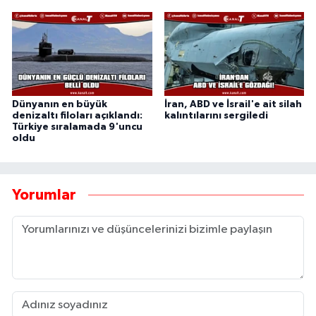
Dünyanın en büyük
İran, ABD ve İsrail'e ait silah
denizaltı filoları açıklandı:
kalıntılarını sergiledi
Türkiye sıralamada 9'uncu
oldu
Yorumlar