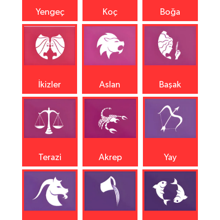
Yengeç
Koç
Boğa
İkizler
Aslan
Başak
Terazi
Akrep
Yay