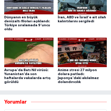
Dünyanın en büyük
İran, ABD ve İsrail'e ait silah
denizaltı filoları açıklandı:
kalıntılarını sergiledi
Türkiye sıralamada 9'uncu
oldu
Avrupa'da Batı Nil virüsü:
Anime stresi 27 milyon
Yunanistan’da son
dolara patladı:
haftalarda vakalarda artış
Japonya'daki akılalmaz
görüldü
dolandırıcılık
Yorumlar