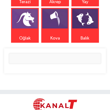
Terazi
Akrep
Yay
Oğlak
Kova
Balık