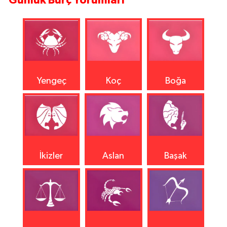
Yengeç
Koç
Boğa
İkizler
Aslan
Başak