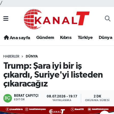
/
Gündem
Kıbrıs
Türkiye
Dünya
Ana sayfa
HABERLER
DÜNYA
Trump: Şara iyi bir iş
çıkardı, Suriye'yi listeden
çıkaracağız
BERAT ÇAPITÇI
08.07.2026 - 19:17
2 DK
EDITÖR
YAYINLANMA
OKUNMA SÜRESI