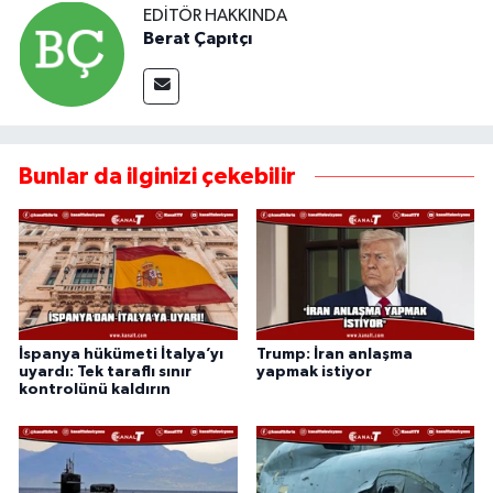
EDITÖR HAKKINDA
Berat Çapıtçı
Bunlar da ilginizi çekebilir
İspanya hükümeti İtalya’yı
Trump: İran anlaşma
uyardı: Tek taraflı sınır
yapmak istiyor
kontrolünü kaldırın