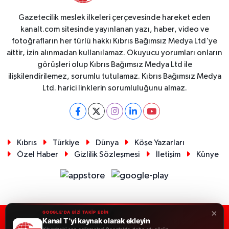
Gazetecilik meslek ilkeleri çerçevesinde hareket eden
kanalt.com sitesinde yayınlanan yazı, haber, video ve
fotoğrafların her türlü hakkı Kıbrıs Bağımsız Medya Ltd'ye
aittir, izin alınmadan kullanılamaz. Okuyucu yorumları onların
görüşleri olup Kıbrıs Bağımsız Medya Ltd ile
ilişkilendirilemez, sorumlu tutulamaz. Kıbrıs Bağımsız Medya
Ltd. harici linklerin sorumluluğunu almaz.
Kıbrıs
Türkiye
Dünya
Köşe Yazarları
Özel Haber
Gizlilik Sözleşmesi
İletişim
Künye
×
GOOGLE'DA BİZİ TAKİP EDİN
Kanal T 'yi kaynak olarak ekleyin
RSS
Copyright © 2026. Her hakkı saklıdır.