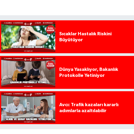
Sıcaklar Hastalık Riskini
Büyütüyor
Dünya Yasaklıyor, Bakanlık
Protokolle Yetiniyor
Avcı: Trafik kazaları kararlı
adımlarla azaltılabilir