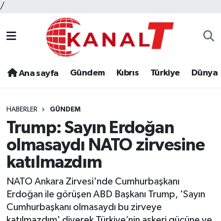
/
Gündem
Kıbrıs
Türkiye
Dünya
Ana sayfa
HABERLER
GÜNDEM
Trump: Sayın Erdoğan
olmasaydı NATO zirvesine
katılmazdım
NATO Ankara Zirvesi'nde Cumhurbaşkanı
Erdoğan ile görüşen ABD Başkanı Trump, 'Sayın
Cumhurbaşkanı olmasaydı bu zirveye
katılmazdım' diyerek Türkiye’nin askeri gücüne ve