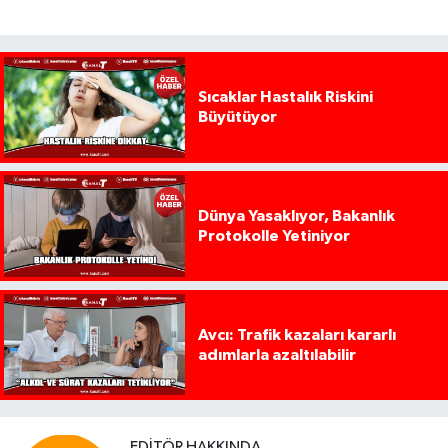
Sıcaklar Hastalık Riskini
Büyütüyor
Dünya Yasaklıyor, Bakanlık
Protokolle Yetiniyor
Avcı: Trafik kazaları kararlı
adımlarla azaltılabilir
EDITÖR HAKKINDA