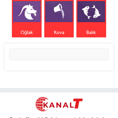
Oğlak
Kova
Balık