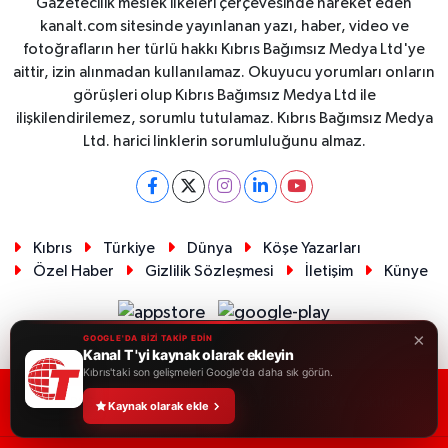
Gazetecilik meslek ilkeleri çerçevesinde hareket eden
kanalt.com sitesinde yayınlanan yazı, haber, video ve
fotoğrafların her türlü hakkı Kıbrıs Bağımsız Medya Ltd'ye
aittir, izin alınmadan kullanılamaz. Okuyucu yorumları onların
görüşleri olup Kıbrıs Bağımsız Medya Ltd ile
ilişkilendirilemez, sorumlu tutulamaz. Kıbrıs Bağımsız Medya
Ltd. harici linklerin sorumluluğunu almaz.
Kıbrıs
Türkiye
Dünya
Köşe Yazarları
Özel Haber
Gizlilik Sözleşmesi
İletişim
Künye
×
GOOGLE'DA BİZİ TAKİP EDİN
Kanal T 'yi kaynak olarak ekleyin
Kıbrıs'taki son gelişmeleri Google'da daha sık görün.
RSS
Copyright © 2026. Her hakkı saklıdır.
Kaynak olarak ekle