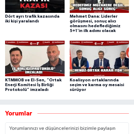
Dört ayrı trafik kazasında
Mehmet Dana: Liderler
iki kişi yaralandı
görüşmesi, sonuç alıcı
olmasını hedeflediğimiz
5+1'in ilk adımı olacak
KTMMOB ve El-Sen, “Ortak
Koalisyon ortaklarında
Enerji Komitesi İş Birliği
seçim ve karma oy mesaisi
Protokolü” imzaladı
sürüyor
Yorumlar