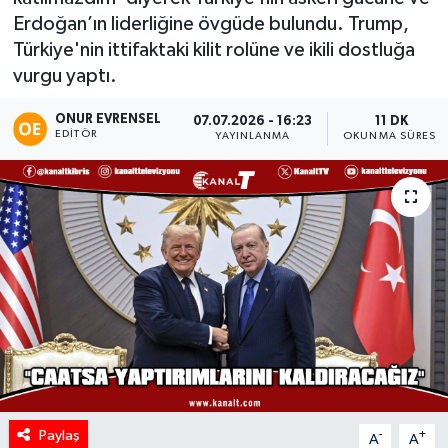
Erdoğan’ın liderliğine övgüde bulundu. Trump,
Türkiye'nin ittifaktaki kilit rolüne ve ikili dostluğa
vurgu yaptı.
ONUR EVRENSEL
07.07.2026 - 16:23
11 DK
EDITÖR
YAYINLANMA
OKUNMA SÜRESI
Paylaş
-
+
A
A