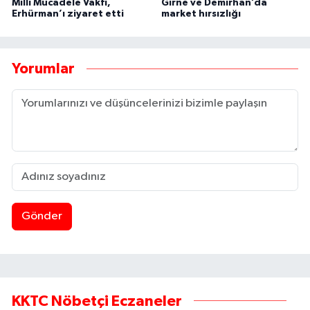
Milli Mücadele Vakfı,
Girne ve Demirhan’da
Erhürman’ı ziyaret etti
market hırsızlığı
Yorumlar
Gönder
KKTC Nöbetçi Eczaneler