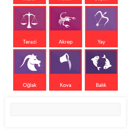
Terazi
Akrep
Yay
Oğlak
Kova
Balık