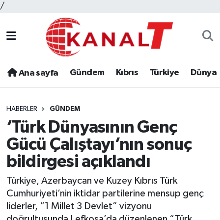
/
Gündem
Kıbrıs
Türkiye
Dünya
Ana sayfa
HABERLER
GÜNDEM
‘Türk Dünyasının Genç
Gücü Çalıştayı’nın sonuç
bildirgesi açıklandı
Türkiye, Azerbaycan ve Kuzey Kıbrıs Türk
Cumhuriyeti’nin iktidar partilerine mensup genç
liderler, “1 Millet 3 Devlet” vizyonu
doğrultusunda Lefkoşa’da düzenlenen “Türk