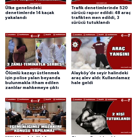
Ülke genelindeki
Trafik denetimlerinde 520
denetimlerde 14 kaçak
sürücü rapor edildi: 48 araç
yakalandı
trafikten men edildi, 3
sürücü tutuklandı
Ölümlü kazayı üstlenmek
Alayköy’de seyir halindeki
için polise yalan beyanda
araç alev aldı: Kullanılamaz
bulunmakla itham edilen
hale geldi
zanlılar mahkemeye çıktı