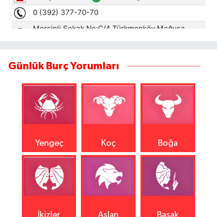
Günlük Burç Yorumları
Yengeç
Koç
Boğa
İkizler
Aslan
Başak