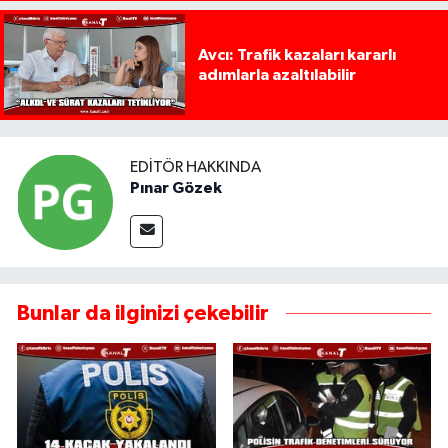
Avcı: Trafik kazaları kararlı
adımlarla azaltılabilir
EDITÖR HAKKINDA
Pınar Gözek
Bunlar da ilginizi çekebilir