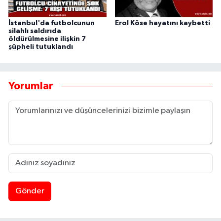
İstanbul'da futbolcunun
Erol Köse hayatını kaybetti
silahlı saldırıda
öldürülmesine ilişkin 7
şüpheli tutuklandı
Yorumlar
Gönder