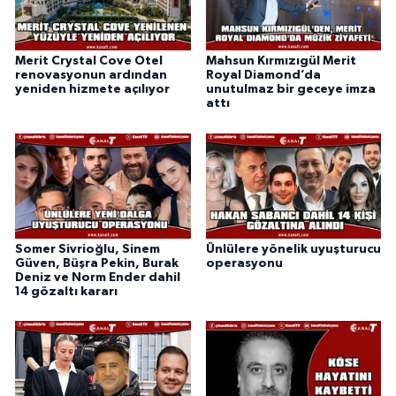
Merit Crystal Cove Otel
Mahsun Kırmızıgül Merit
renovasyonun ardından
Royal Diamond’da
yeniden hizmete açılıyor
unutulmaz bir geceye imza
attı
Somer Sivrioğlu, Sinem
Ünlülere yönelik uyuşturucu
Güven, Büşra Pekin, Burak
operasyonu
Deniz ve Norm Ender dahil
14 gözaltı kararı