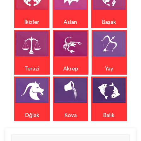
İkizler
Aslan
Başak
Terazi
Akrep
Yay
Oğlak
Kova
Balık