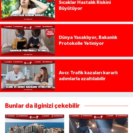
Sıcaklar Hastalık Riskini
Büyütüyor
Dünya Yasaklıyor, Bakanlık
Protokolle Yetiniyor
Avcı: Trafik kazaları kararlı
adımlarla azaltılabilir
Bunlar da ilginizi çekebilir