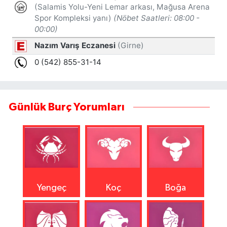
Günlük Burç Yorumları
Yengeç
Koç
Boğa