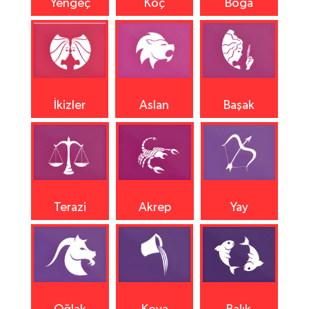
Yengeç
Koç
Boğa
İkizler
Aslan
Başak
Terazi
Akrep
Yay