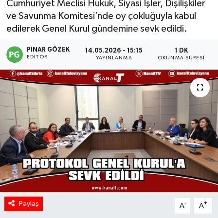
Cumhuriyet Meclisi Hukuk, Siyasi İşler, Dışilişkiler
ve Savunma Komitesi’nde oy çokluğuyla kabul
edilerek Genel Kurul gündemine sevk edildi.
PINAR GÖZEK
14.05.2026 - 15:15
1 DK
EDITÖR
YAYINLANMA
OKUNMA SÜRESI
Paylaş
-
+
A
A