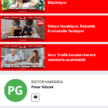
Büyütüyor
Dünya Yasaklıyor, Bakanlık
Protokolle Yetiniyor
Avcı: Trafik kazaları kararlı
adımlarla azaltılabilir
EDITÖR HAKKINDA
Pınar Gözek