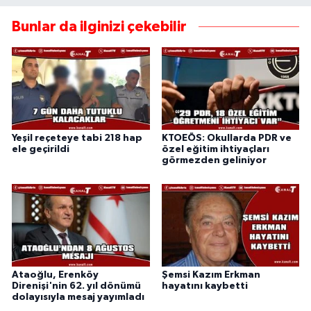
Bunlar da ilginizi çekebilir
Yeşil reçeteye tabi 218 hap
KTOEÖS: Okullarda PDR ve
ele geçirildi
özel eğitim ihtiyaçları
görmezden geliniyor
Ataoğlu, Erenköy
Şemsi Kazım Erkman
Direnişi'nin 62. yıl dönümü
hayatını kaybetti
dolayısıyla mesaj yayımladı