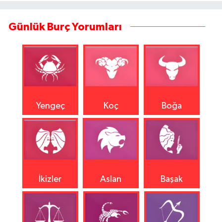
Günlük Burç Yorumları
Yengeç
Koç
Boğa
İkizler
Aslan
Başak