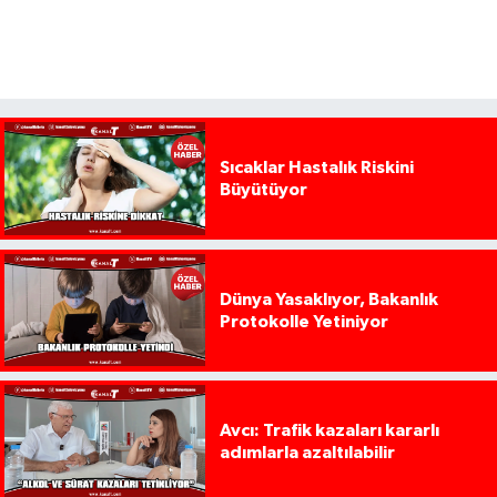
Sıcaklar Hastalık Riskini
Büyütüyor
Dünya Yasaklıyor, Bakanlık
Protokolle Yetiniyor
Avcı: Trafik kazaları kararlı
adımlarla azaltılabilir