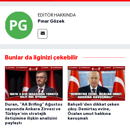
EDITÖR HAKKINDA
Pınar Gözek
Bunlar da ilginizi çekebilir
Duran, "AA Brifing" Ağustos
Bahçeli'den dikkat çeken
sayısında Ankara Zirvesi ve
çıkış: Demirtaş evine,
Türkiye'nin stratejik
Öcalan umut hakkına
iletişimine ilişkin analizini
kavuşmalı
paylaştı