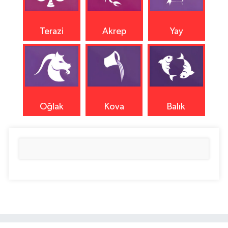
Terazi
Akrep
Yay
Oğlak
Kova
Balık