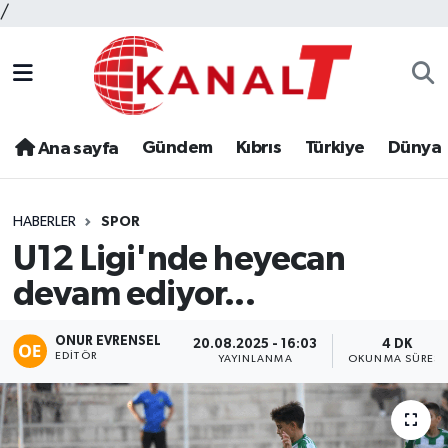
/
Gündem
Kıbrıs
Türkiye
Dünya
Ana sayfa
HABERLER
SPOR
U12 Ligi'nde heyecan
devam ediyor...
ONUR EVRENSEL
20.08.2025 - 16:03
4 DK
EDITÖR
YAYINLANMA
OKUNMA SÜRESI