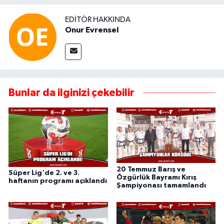
EDITÖR HAKKINDA
Onur Evrensel
Bunlar da ilginizi çekebilir
20 Temmuz Barış ve
Süper Lig'de 2. ve 3.
Özgürlük Bayramı Kırış
haftanın programı açıklandı
Şampiyonası tamamlandı