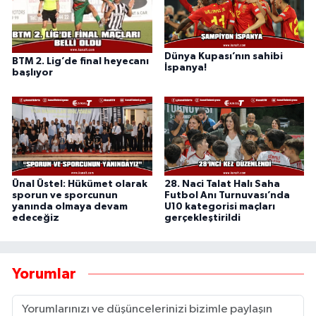
Dünya Kupası’nın sahibi
BTM 2. Lig’de final heyecanı
İspanya!
başlıyor
Ünal Üstel: Hükümet olarak
28. Naci Talat Halı Saha
sporun ve sporcunun
Futbol Anı Turnuvası’nda
yanında olmaya devam
U10 kategorisi maçları
edeceğiz
gerçekleştirildi
Yorumlar