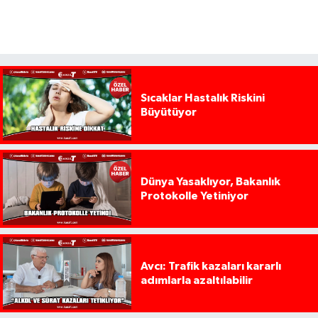
Sıcaklar Hastalık Riskini
Büyütüyor
Dünya Yasaklıyor, Bakanlık
Protokolle Yetiniyor
Avcı: Trafik kazaları kararlı
adımlarla azaltılabilir