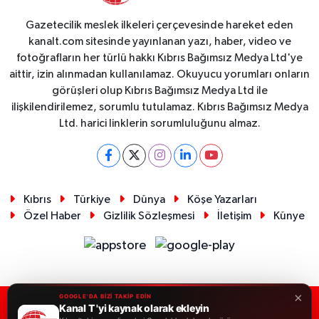
Gazetecilik meslek ilkeleri çerçevesinde hareket eden
kanalt.com sitesinde yayınlanan yazı, haber, video ve
fotoğrafların her türlü hakkı Kıbrıs Bağımsız Medya Ltd'ye
aittir, izin alınmadan kullanılamaz. Okuyucu yorumları onların
görüşleri olup Kıbrıs Bağımsız Medya Ltd ile
ilişkilendirilemez, sorumlu tutulamaz. Kıbrıs Bağımsız Medya
Ltd. harici linklerin sorumluluğunu almaz.
Kıbrıs
Türkiye
Dünya
Köşe Yazarları
Özel Haber
Gizlilik Sözleşmesi
İletişim
Künye
×
GOOGLE'DA BİZİ TAKİP EDİN
Kanal T 'yi kaynak olarak ekleyin
RSS
Copyright © 2026. Her hakkı saklıdır.