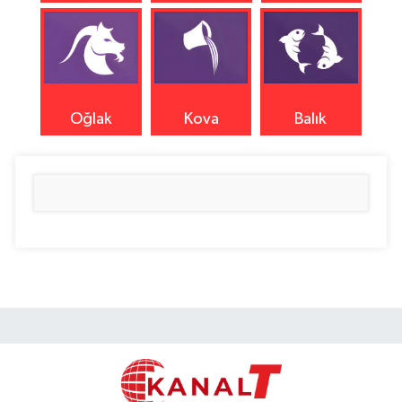
Oğlak
Kova
Balık