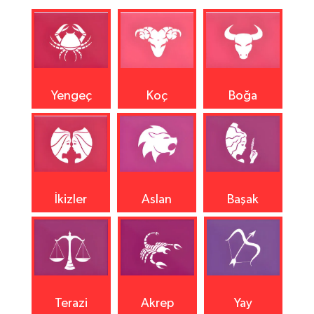
Yengeç
Koç
Boğa
İkizler
Aslan
Başak
Terazi
Akrep
Yay