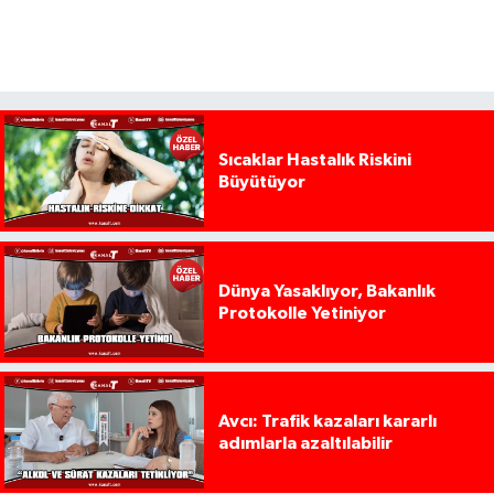
Sıcaklar Hastalık Riskini
Büyütüyor
Dünya Yasaklıyor, Bakanlık
Protokolle Yetiniyor
Avcı: Trafik kazaları kararlı
adımlarla azaltılabilir