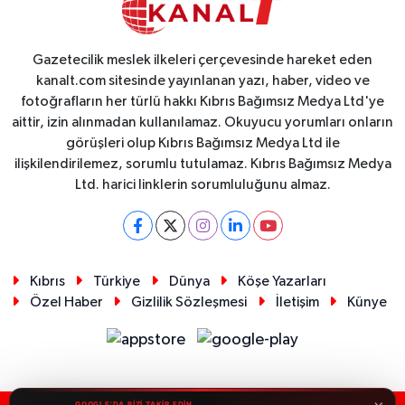
Gazetecilik meslek ilkeleri çerçevesinde hareket eden
kanalt.com sitesinde yayınlanan yazı, haber, video ve
fotoğrafların her türlü hakkı Kıbrıs Bağımsız Medya Ltd'ye
aittir, izin alınmadan kullanılamaz. Okuyucu yorumları onların
görüşleri olup Kıbrıs Bağımsız Medya Ltd ile
ilişkilendirilemez, sorumlu tutulamaz. Kıbrıs Bağımsız Medya
Ltd. harici linklerin sorumluluğunu almaz.
Kıbrıs
Türkiye
Dünya
Köşe Yazarları
Özel Haber
Gizlilik Sözleşmesi
İletişim
Künye
GOOGLE'DA BİZİ TAKİP EDİN