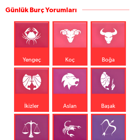
Günlük Burç Yorumları
Yengeç
Koç
Boğa
İkizler
Aslan
Başak