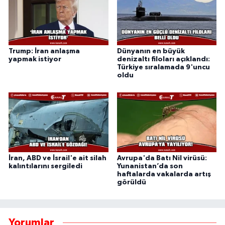
Trump: İran anlaşma
Dünyanın en büyük
yapmak istiyor
denizaltı filoları açıklandı:
Türkiye sıralamada 9'uncu
oldu
İran, ABD ve İsrail'e ait silah
Avrupa'da Batı Nil virüsü:
kalıntılarını sergiledi
Yunanistan’da son
haftalarda vakalarda artış
görüldü
Yorumlar