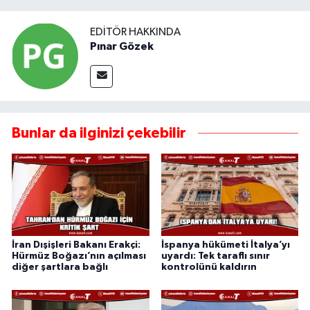
EDITÖR HAKKINDA
Pınar Gözek
Bunlar da ilginizi çekebilir
İran Dışişleri Bakanı Erakçi:
İspanya hükümeti İtalya’yı
Hürmüz Boğazı’nın açılması
uyardı: Tek taraflı sınır
diğer şartlara bağlı
kontrolünü kaldırın