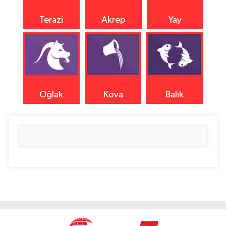
Terazi
Akrep
Yay
Oğlak
Kova
Balık