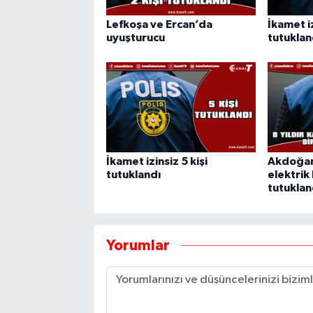
Lefkoşa ve Ercan’da
İkamet iz
uyuşturucu
tutuklan
İkamet izinsiz 5 kişi
Akdoğan'
tutuklandı
elektrik 
tutuklan
Yorumlar