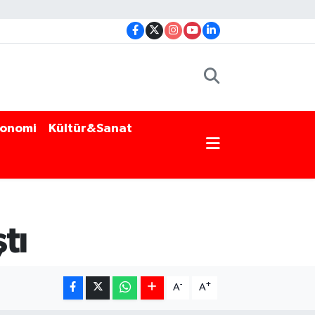
onomi
Kültür&Sanat
tı
-
+
A
A