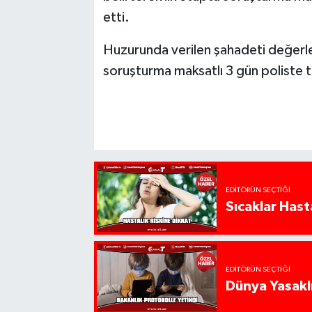
etti.
Huzurunda verilen şahadeti değerle
soruşturma maksatlı 3 gün poliste t
EDITÖRÜN SEÇTIĞI
Sıcaklar Hast
EDITÖRÜN SEÇTIĞI
Dünya Yasaklı