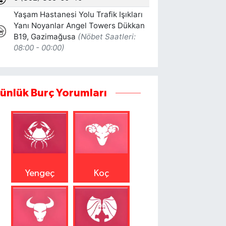
ünlük Burç Yorumları
Yengeç
Koç