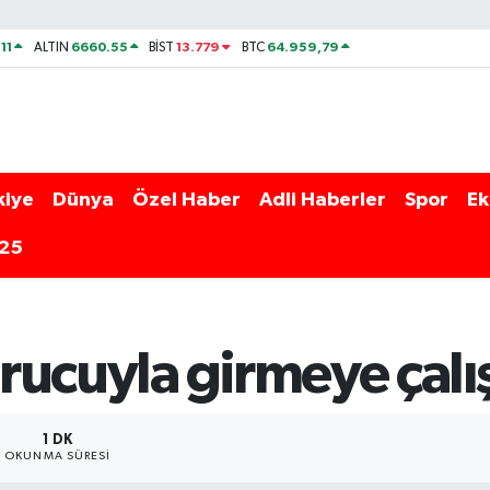
11
6660.55
13.779
64.959,79
ALTIN
BİST
BTC
kiye
Dünya
Özel Haber
Adli Haberler
Spor
Ek
025
ucuyla girmeye çalış
1 DK
OKUNMA SÜRESI