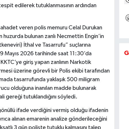
espit edilerek tutuklanmasının ardından
 şahadet veren polis memuru Celal Durukan
ukan huzurda bulunan zanlı Necmettin Engin’in
neviri) İthal ve Tasarrufu” suçlarına
G
29 Mayıs 2026 tarihinde saat 11:30’da
KKTC’ye giriş yapan zanlının Narkotik
esi üzerine görevli bir Polis ekibi tarafından
amada tasarrufunda yaklaşık 500 miligram
urucu olduğuna inanılan madde bulunarak
ali gereği tutuklandığını söyledi.
n gönüllü ifade verdiğini vermiş olduğu ifadenin
yrıca alınan emarenin analize gönderileceğini
satlı 3 gün poliste tutuklu kalmasını talep