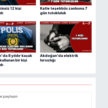
insiz 12 kişi
Katle teşebbüs zanlısına 7
dı
gün tutukluluk
da 8 yıldır kaçak
Akdoğan’da elektrik
kullanan bir kişi
hırsızlığı
dı