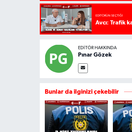
EDITÖRÜN SEÇTIĞI
Avcı: Trafik k
EDITÖR HAKKINDA
Pınar Gözek
Bunlar da ilginizi çekebilir