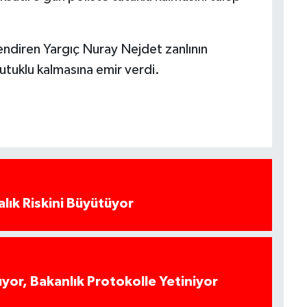
ndiren Yargıç Nuray Nejdet zanlının
utuklu kalmasına emir verdi.
alık Riskini Büyütüyor
yor, Bakanlık Protokolle Yetiniyor