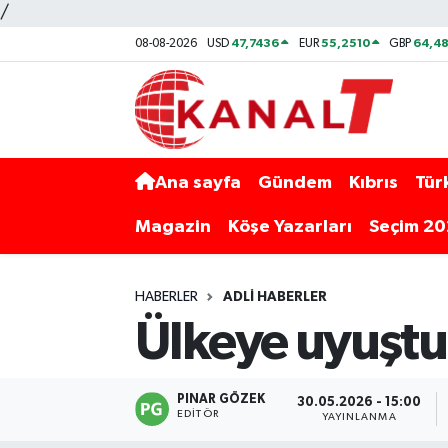
/
47,7436
55,2510
64,48
08-08-2026
USD
EUR
GBP
Ana sayfa
Gündem
Kıbrıs
Tür
Magazin
Köşe Yazarları
Seçim 2
HABERLER
ADLI HABERLER
Ülkeye uyuştur
PINAR GÖZEK
30.05.2026 - 15:00
EDITÖR
YAYINLANMA