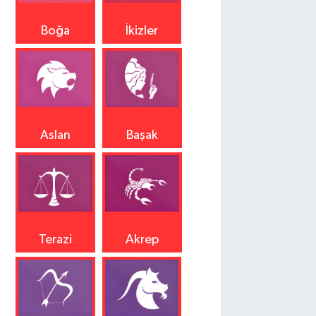
Boğa
İkizler
Aslan
Başak
Terazi
Akrep