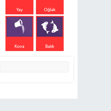
Yay
Oğlak
Kova
Balık