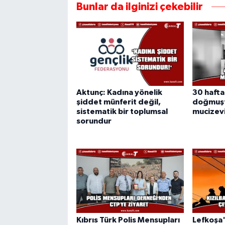
Bunlar da ilginizi çekebilir
Aktunç: Kadına yönelik
30 hafta
şiddet münferit değil,
doğmuşt
sistematik bir toplumsal
mucizevi
sorundur
Kıbrıs Türk Polis Mensupları
Lefkoşa