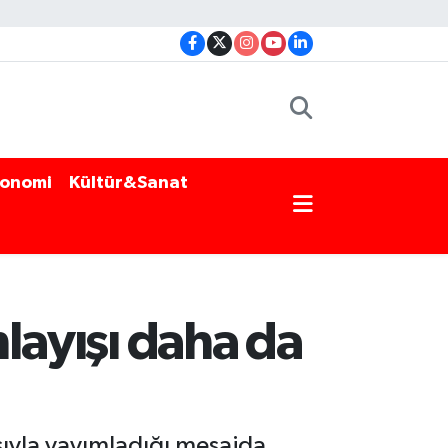
onomi
Kültür&Sanat
nlayışı daha da
ıyla yayımladığı mesajda,