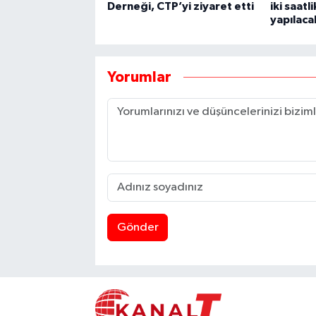
Derneği, CTP’yi ziyaret etti
iki saatl
yapılaca
Yorumlar
Gönder