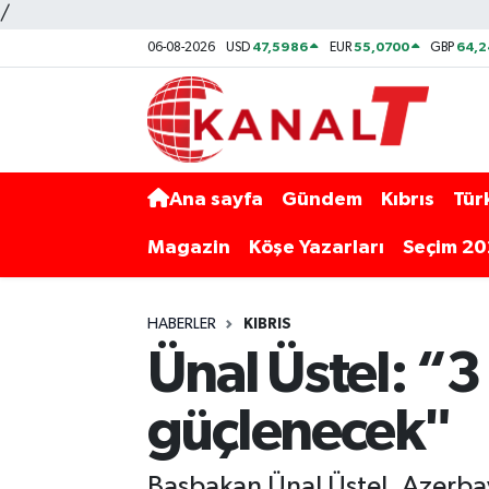
/
47,5986
55,0700
64,2
06-08-2026
USD
EUR
GBP
Ana sayfa
Gündem
Kıbrıs
Tür
Magazin
Köşe Yazarları
Seçim 2
HABERLER
KIBRIS
Ünal Üstel: “3 
güçlenecek"
Başbakan Ünal Üstel, Azerbay