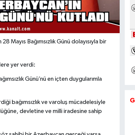
 28 Mayıs Bağımsızlık Günü dolayısıyla bir
ere yer verdi:
ğımsızlık Günü’nü en içten duygularımla
G
diği bağımsızlık ve varoluş mücadelesiyle
üğüne, devletine ve milli iradesine sahip
söz sahibi bir Azerbaycan gerçeği varsa,