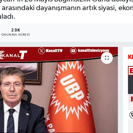
rasındaki dayanışmanın artık siyasi, ekono
ladı.
2 DK
OKUNMA SÜRESI
K