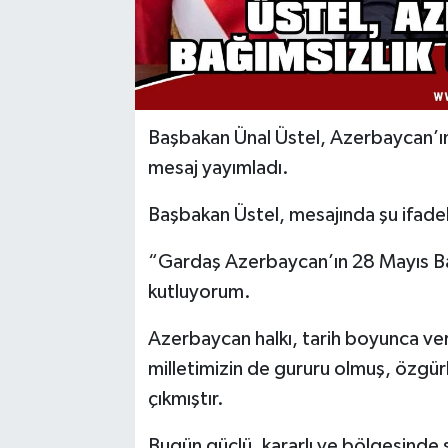
Başbakan Ünal Üstel, Azerbaycan’ın
mesaj yayımladı.
Başbakan Üstel, mesajında şu ifadel
“Gardaş Azerbaycan’ın 28 Mayıs Ba
kutluyorum.
Azerbaycan halkı, tarih boyunca ver
milletimizin de gururu olmuş, özgürl
çıkmıştır.
Bugün güçlü, kararlı ve bölgesinde 