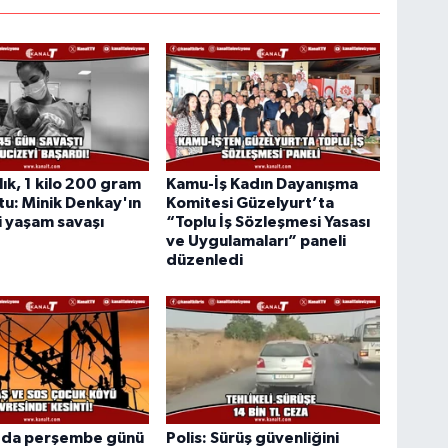
lık, 1 kilo 200 gram
Kamu-İş Kadın Dayanışma
u: Minik Denkay'ın
Komitesi Güzelyurt’ta
 yaşam savaşı
“Toplu İş Sözleşmesi Yasası
ve Uygulamaları” paneli
düzenledi
'da perşembe günü
Polis: Sürüş güvenliğini