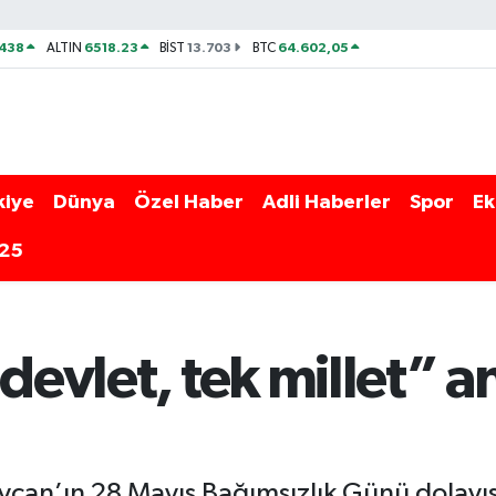
438
6518.23
13.703
64.602,05
ALTIN
BİST
BTC
kiye
Dünya
Özel Haber
Adli Haberler
Spor
Ek
025
devlet, tek millet” a
can’ın 28 Mayıs Bağımsızlık Günü dolayıs