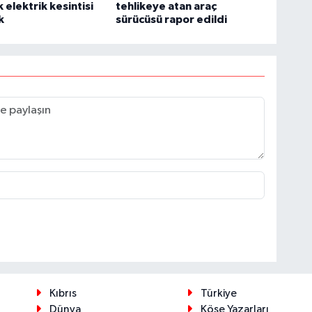
ik elektrik kesintisi
tehlikeye atan araç
k
sürücüsü rapor edildi
Kıbrıs
Türkiye
Dünya
Köşe Yazarları