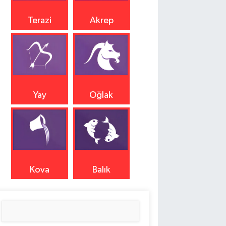
Terazi
Akrep
Yay
Oğlak
Kova
Balık