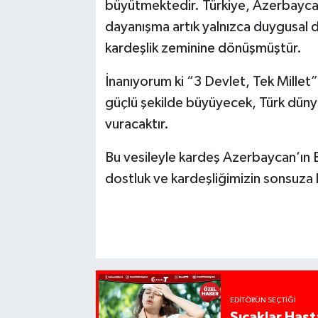
büyütmektedir. Türkiye, Azerbaycan
dayanışma artık yalnızca duygusal de
kardeşlik zeminine dönüşmüştür.
İnanıyorum ki “3 Devlet, Tek Mille
güçlü şekilde büyüyecek, Türk düny
vuracaktır.
Bu vesileyle kardeş Azerbaycan’ın B
dostluk ve kardeşliğimizin sonsuza 
EDITÖRÜN SEÇTIĞI
Sıcaklar Hast