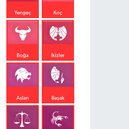
Yengeç
Koç
Boğa
İkizler
Aslan
Başak