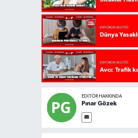
EDITÖRÜN SEÇTIĞI
Dünya Yasaklı
EDITÖRÜN SEÇTIĞI
Avcı: Trafik k
EDITÖR HAKKINDA
Pınar Gözek