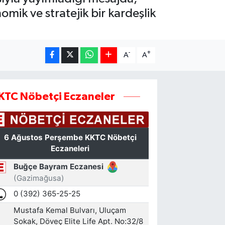
mik ve stratejik bir kardeşlik
-
+
A
A
KTC Nöbetçi Eczaneler