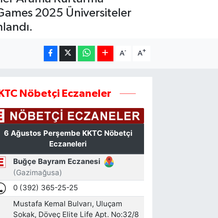
RGames 2025 Üniversiteler
landı.
-
+
A
A
KTC Nöbetçi Eczaneler