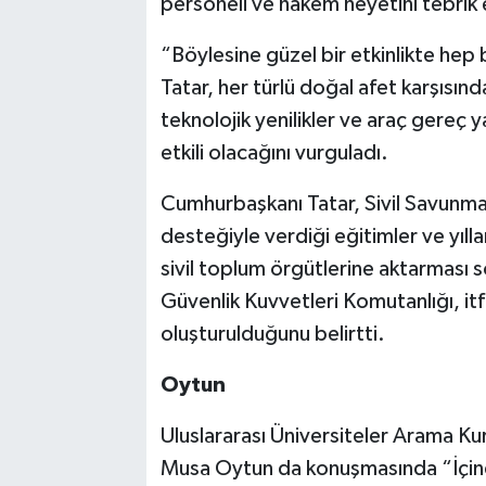
personeli ve hakem heyetini tebrik 
“Böylesine güzel bir etkinlikte hep 
Tatar, her türlü doğal afet karşısın
teknolojik yenilikler ve araç gereç 
etkili olacağını vurguladı.
Cumhurbaşkanı Tatar, Sivil Savunma T
desteğiyle verdiği eğitimler ve yılla
sivil toplum örgütlerine aktarması 
Güvenlik Kuvvetleri Komutanlığı, itf
oluşturulduğunu belirtti.
Oytun
Uluslararası Üniversiteler Arama K
Musa Oytun da konuşmasında “İçin