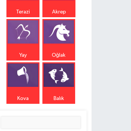
Terazi
Akrep
Yay
Oğlak
Kova
Balık