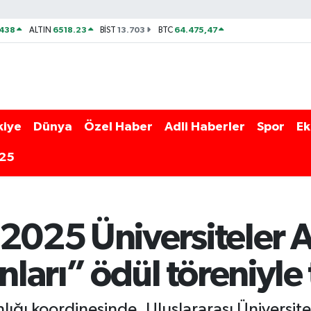
438
6518.23
13.703
64.475,47
ALTIN
BİST
BTC
kiye
Dünya
Özel Haber
Adli Haberler
Spor
Ek
025
025 Üniversiteler 
ları” ödül töreniyl
nlığı koordinesinde, Uluslararası Üniversi