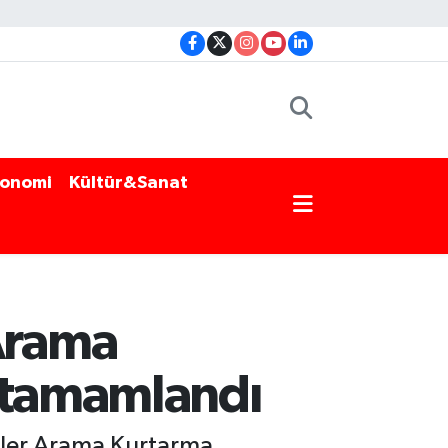
onomi
Kültür&Sanat
Arama
e tamamlandı
teler Arama Kurtarma