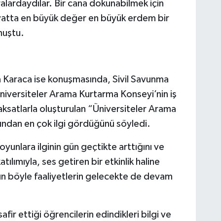
alardaydılar. Bir cana dokunabilmek için
yatta en büyük değer en büyük erdem bir
nuştu.
la Karaca ise konuşmasında, Sivil Savunma
 Üniversiteler Arama Kurtarma Konseyi’nin iş
aksatlarla oluşturulan “Üniversiteler Arama
ından en çok ilgi gördüğünü söyledi.
 oyunlara ilginin gün geçtikte arttığını ve
lımıyla, ses getiren bir etkinlik haline
nın böyle faaliyetlerin gelecekte de devam
ir ettiği öğrencilerin edindikleri bilgi ve