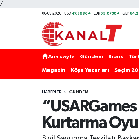
/
47,5986
55,0700
64,2
06-08-2026
USD
EUR
GBP
Ana sayfa
Gündem
Kıbrıs
Tür
Magazin
Köşe Yazarları
Seçim 2
HABERLER
GÜNDEM
“USARGames 2
Kurtarma Oyun
Sivil Savunma Teşkilatı Başka