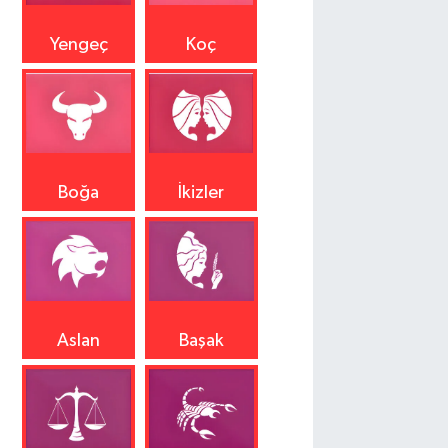
Yengeç
Koç
Boğa
İkizler
Aslan
Başak