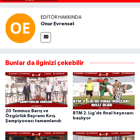
EDITÖR HAKKINDA
Onur Evrensel
Bunlar da ilginizi çekebilir
20 Temmuz Barış ve
BTM 2. Lig’de final heyecanı
Özgürlük Bayramı Kırış
başlıyor
Şampiyonası tamamlandı