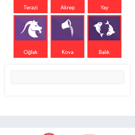
Terazi
Akrep
Yay
Oğlak
Kova
Balık