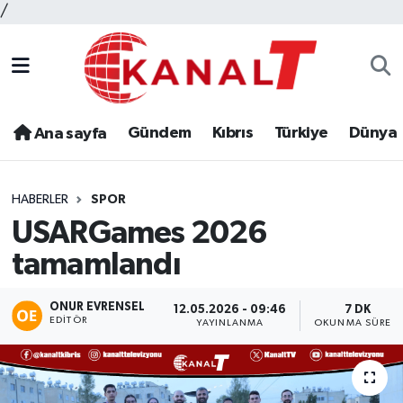
/
Gündem
Kıbrıs
Türkiye
Dünya
Ana sayfa
HABERLER
SPOR
USARGames 2026
tamamlandı
ONUR EVRENSEL
12.05.2026 - 09:46
7 DK
EDITÖR
YAYINLANMA
OKUNMA SÜRESI