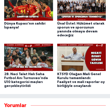
Dünya Kupası’nın sahibi
Ünal Üstel: Hükümet olarak
İspanya!
sporun ve sporcunun
yanında olmaya devam
edeceğiz
28. Naci Talat Halı Saha
KTSYD Olağan Mali Genel
Futbol Anı Turnuvası’nda
Kurulu tamamlandı:
U10 kategorisi maçları
Faaliyet ve mali raporlar oy
gerçekleştirildi
birliğiyle onaylandı
Yorumlar