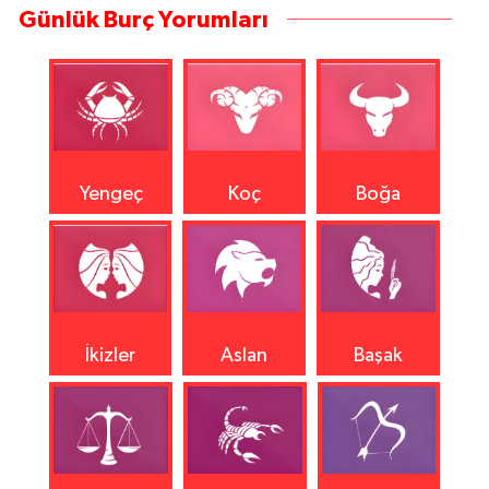
Günlük Burç Yorumları
Yengeç
Koç
Boğa
İkizler
Aslan
Başak