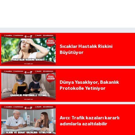
Sıcaklar Hastalık Riskini
Büyütüyor
Dünya Yasaklıyor, Bakanlık
Protokolle Yetiniyor
Avcı: Trafik kazaları kararlı
adımlarla azaltılabilir