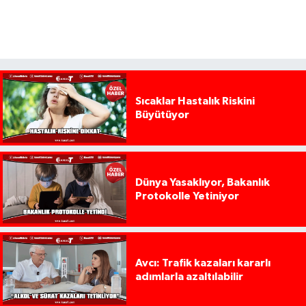
Sıcaklar Hastalık Riskini
Büyütüyor
Dünya Yasaklıyor, Bakanlık
Protokolle Yetiniyor
Avcı: Trafik kazaları kararlı
adımlarla azaltılabilir