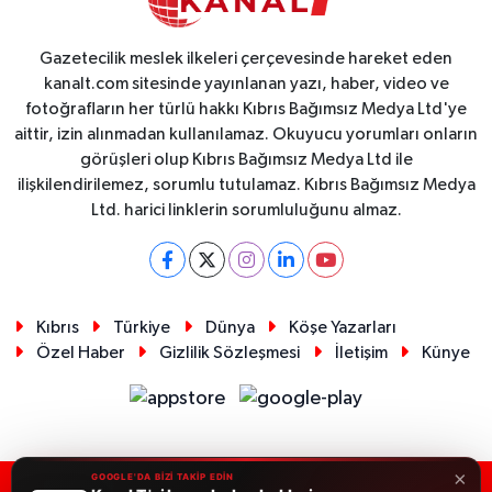
Gazetecilik meslek ilkeleri çerçevesinde hareket eden
kanalt.com sitesinde yayınlanan yazı, haber, video ve
fotoğrafların her türlü hakkı Kıbrıs Bağımsız Medya Ltd'ye
aittir, izin alınmadan kullanılamaz. Okuyucu yorumları onların
görüşleri olup Kıbrıs Bağımsız Medya Ltd ile
ilişkilendirilemez, sorumlu tutulamaz. Kıbrıs Bağımsız Medya
Ltd. harici linklerin sorumluluğunu almaz.
Kıbrıs
Türkiye
Dünya
Köşe Yazarları
Özel Haber
Gizlilik Sözleşmesi
İletişim
Künye
×
GOOGLE'DA BİZİ TAKİP EDİN