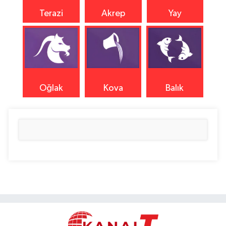
Terazi
Akrep
Yay
Oğlak
Kova
Balık