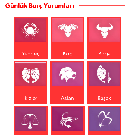
Günlük Burç Yorumları
Yengeç
Koç
Boğa
İkizler
Aslan
Başak