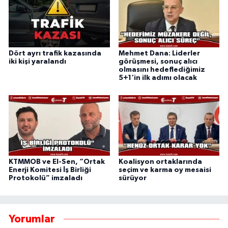
Dört ayrı trafik kazasında
Mehmet Dana: Liderler
iki kişi yaralandı
görüşmesi, sonuç alıcı
olmasını hedeflediğimiz
5+1'in ilk adımı olacak
KTMMOB ve El-Sen, “Ortak
Koalisyon ortaklarında
Enerji Komitesi İş Birliği
seçim ve karma oy mesaisi
Protokolü” imzaladı
sürüyor
Yorumlar