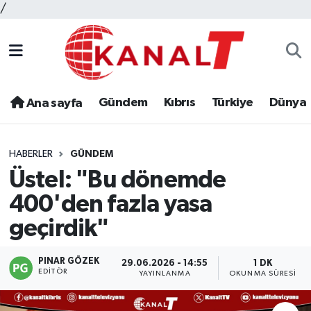
/
Gündem
Kıbrıs
Türkiye
Dünya
Ana sayfa
HABERLER
GÜNDEM
Üstel: "Bu dönemde
400'den fazla yasa
geçirdik"
PINAR GÖZEK
29.06.2026 - 14:55
1 DK
EDITÖR
YAYINLANMA
OKUNMA SÜRESI