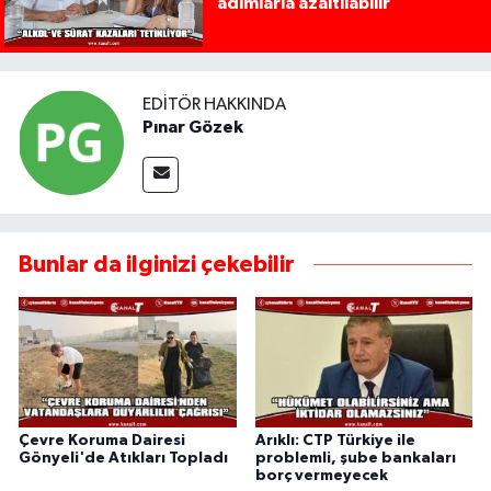
adımlarla azaltılabilir
EDITÖR HAKKINDA
Pınar Gözek
Bunlar da ilginizi çekebilir
Çevre Koruma Dairesi
Arıklı: CTP Türkiye ile
Gönyeli'de Atıkları Topladı
problemli, şube bankaları
borç vermeyecek