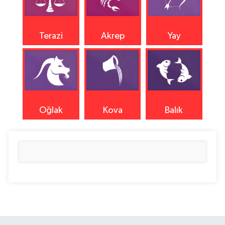
Terazi
Akrep
Yay
Oğlak
Kova
Balık