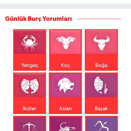
Günlük Burç Yorumları
Yengeç
Koç
Boğa
İkizler
Aslan
Başak