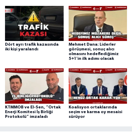
Dört ayrı trafik kazasında
Mehmet Dana: Liderler
iki kişi yaralandı
görüşmesi, sonuç alıcı
olmasını hedeflediğimiz
5+1'in ilk adımı olacak
KTMMOB ve El-Sen, “Ortak
Koalisyon ortaklarında
Enerji Komitesi İş Birliği
seçim ve karma oy mesaisi
Protokolü” imzaladı
sürüyor