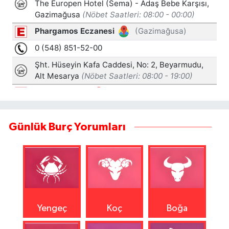
Günlük Burç Yorumları
Yengeç
Koç
Boğa