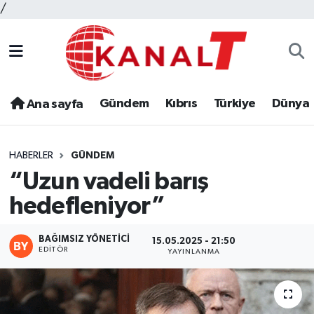
/
Gündem
Kıbrıs
Türkiye
Dünya
Ana sayfa
HABERLER
GÜNDEM
“Uzun vadeli barış
hedefleniyor”
BAĞIMSIZ YÖNETICI
15.05.2025 - 21:50
EDITÖR
YAYINLANMA