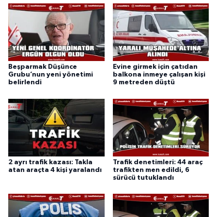
Beşparmak Düşünce
Evine girmek için çatıdan
Grubu’nun yeni yönetimi
balkona inmeye çalışan kişi
belirlendi
9 metreden düştü
2 ayrı trafik kazası: Takla
Trafik denetimleri: 44 araç
atan araçta 4 kişi yaralandı
trafikten men edildi, 6
sürücü tutuklandı