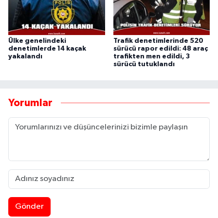
Ülke genelindeki
Trafik denetimlerinde 520
denetimlerde 14 kaçak
sürücü rapor edildi: 48 araç
yakalandı
trafikten men edildi, 3
sürücü tutuklandı
Yorumlar
Gönder