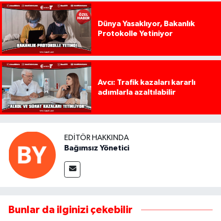
Dünya Yasaklıyor, Bakanlık
Protokolle Yetiniyor
Avcı: Trafik kazaları kararlı
adımlarla azaltılabilir
EDITÖR HAKKINDA
Bağımsız Yönetici
Bunlar da ilginizi çekebilir