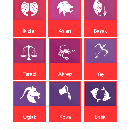
İkizler
Aslan
Başak
Terazi
Akrep
Yay
Oğlak
Kova
Balık