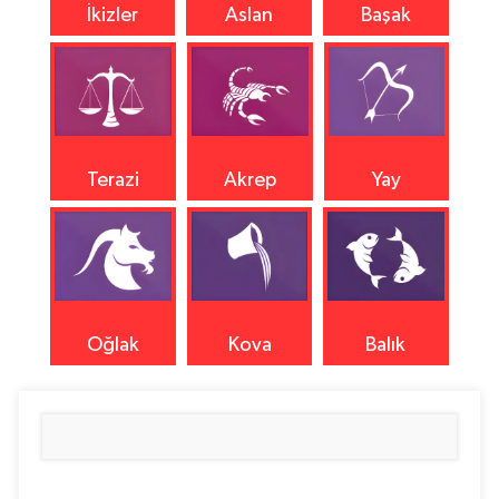
İkizler
Aslan
Başak
Terazi
Akrep
Yay
Oğlak
Kova
Balık