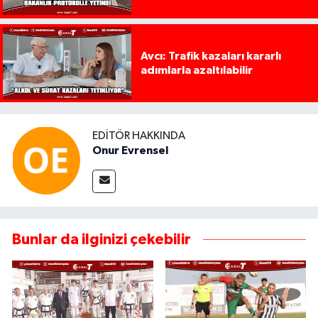
Avcı: Trafik kazaları kararlı
adımlarla azaltılabilir
EDITÖR HAKKINDA
Onur Evrensel
Bunlar da ilginizi çekebilir