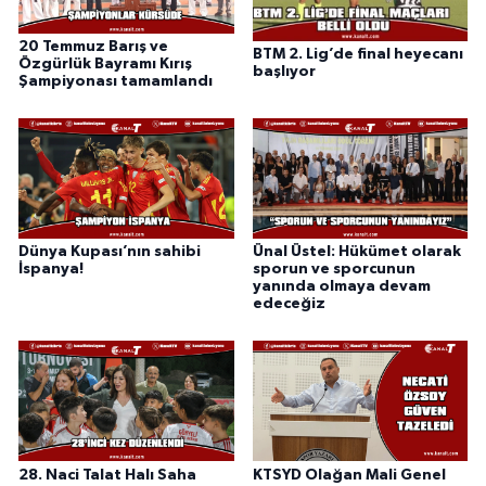
20 Temmuz Barış ve
BTM 2. Lig’de final heyecanı
Özgürlük Bayramı Kırış
başlıyor
Şampiyonası tamamlandı
Dünya Kupası’nın sahibi
Ünal Üstel: Hükümet olarak
İspanya!
sporun ve sporcunun
yanında olmaya devam
edeceğiz
28. Naci Talat Halı Saha
KTSYD Olağan Mali Genel