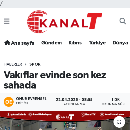
/
Gündem
Kıbrıs
Türkiye
Dünya
Ana sayfa
HABERLER
SPOR
Vakıflar evinde son kez
sahada
ONUR EVRENSEL
22.04.2026 - 08:55
1 DK
EDITÖR
YAYINLANMA
OKUNMA SÜRESI