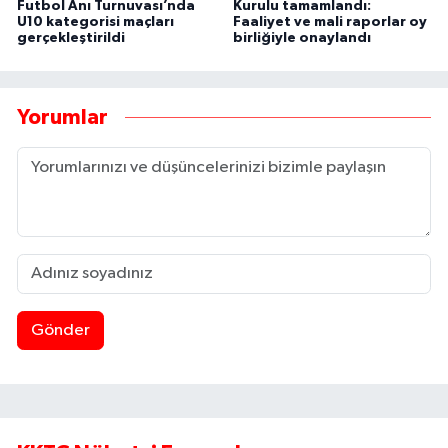
Futbol Anı Turnuvası’nda
Kurulu tamamlandı:
U10 kategorisi maçları
Faaliyet ve mali raporlar oy
gerçekleştirildi
birliğiyle onaylandı
Yorumlar
Gönder