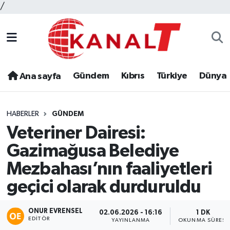
/
Gündem
Kıbrıs
Türkiye
Dünya
Ana sayfa
HABERLER
GÜNDEM
Veteriner Dairesi:
Gazimağusa Belediye
Mezbahası’nın faaliyetleri
geçici olarak durduruldu
ONUR EVRENSEL
02.06.2026 - 16:16
1 DK
EDITÖR
YAYINLANMA
OKUNMA SÜRESI