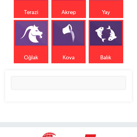
Terazi
Akrep
Yay
Oğlak
Kova
Balık