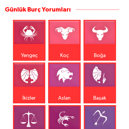
Günlük Burç Yorumları
Yengeç
Koç
Boğa
İkizler
Aslan
Başak