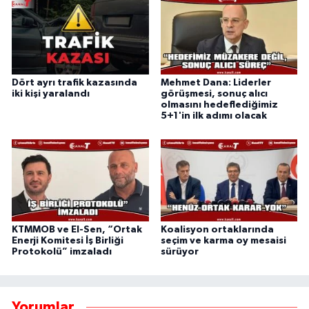
Dört ayrı trafik kazasında
Mehmet Dana: Liderler
iki kişi yaralandı
görüşmesi, sonuç alıcı
olmasını hedeflediğimiz
5+1'in ilk adımı olacak
KTMMOB ve El-Sen, “Ortak
Koalisyon ortaklarında
Enerji Komitesi İş Birliği
seçim ve karma oy mesaisi
Protokolü” imzaladı
sürüyor
Yorumlar