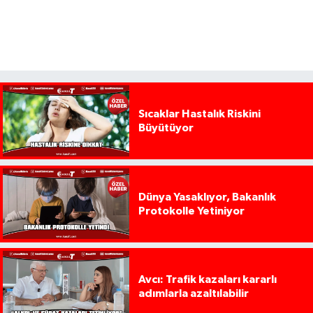
Sıcaklar Hastalık Riskini
Büyütüyor
Dünya Yasaklıyor, Bakanlık
Protokolle Yetiniyor
Avcı: Trafik kazaları kararlı
adımlarla azaltılabilir