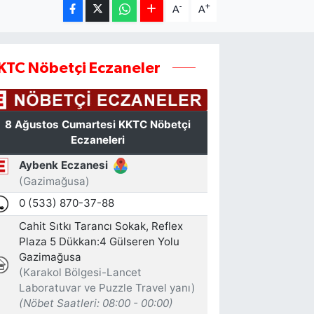
-
+
A
A
KTC Nöbetçi Eczaneler