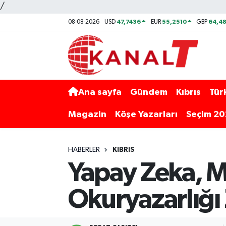
/
47,7436
55,2510
64,48
08-08-2026
USD
EUR
GBP
Ana sayfa
Gündem
Kıbrıs
Tür
Magazin
Köşe Yazarları
Seçim 2
HABERLER
KIBRIS
Yapay Zeka, 
Okuryazarlığı 