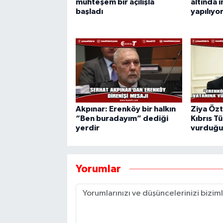
muhteşem bir açılışla
altında i
başladı
yapılıyor
Akpınar: Erenköy bir halkın
Ziya Özt
“Ben buradayım” dediği
Kıbrıs Tü
yerdir
vurduğu
Yorumlar