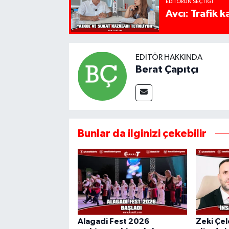
EDITÖRÜN SEÇTIĞI
Avcı: Trafik k
EDITÖR HAKKINDA
Berat Çapıtçı
Bunlar da ilginizi çekebilir
Alagadi Fest 2026
Zeki Çel