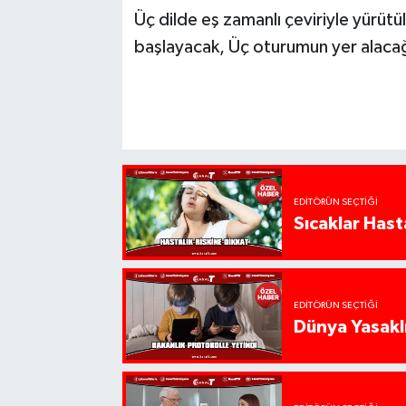
Üç dilde eş zamanlı çeviriyle yürütü
başlayacak, Üç oturumun yer alacağ
EDITÖRÜN SEÇTIĞI
Sıcaklar Hast
EDITÖRÜN SEÇTIĞI
Dünya Yasaklı