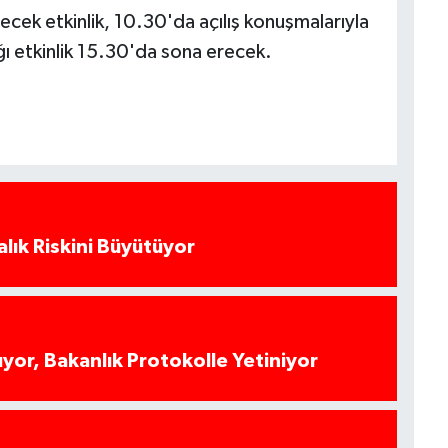
lecek etkinlik, 10.30'da açılış konuşmalarıyla
ı etkinlik 15.30'da sona erecek.
alık Riskini Büyütüyor
yor, Bakanlık Protokolle Yetiniyor