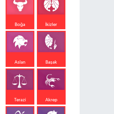
Boğa
İkizler
Aslan
Başak
Terazi
Akrep