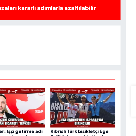
azaları kararlı adımlarla azaltılabilir
er: İşçi getirme adı
Kıbrıslı Türk bisikletçi Ege