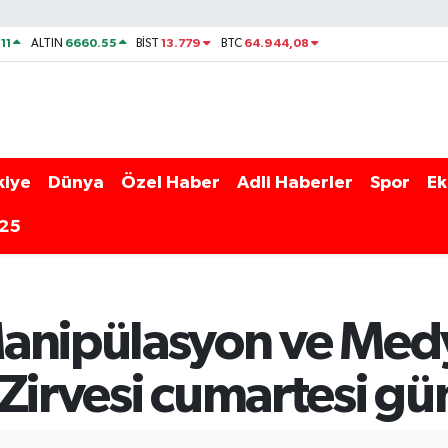
11
6660.55
13.779
64.944,08
ALTIN
BİST
BTC
kiye
Dünya
Özel Haber
Adli Haberler
Spor
Ek
025
Manipülasyon ve Med
Zirvesi cumartesi gü