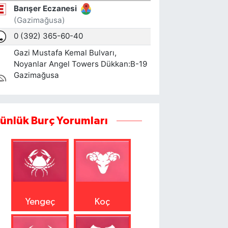
ünlük Burç Yorumları
Yengeç
Koç