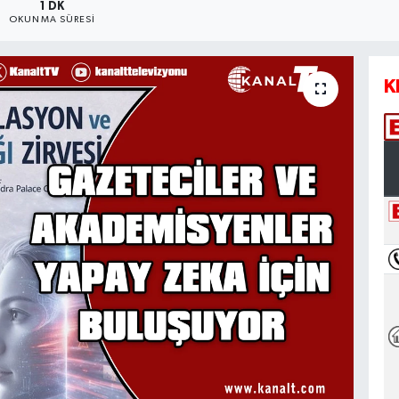
1 DK
OKUNMA SÜRESI
K