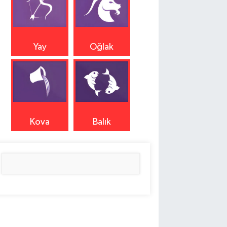
Yay
Oğlak
Kova
Balık