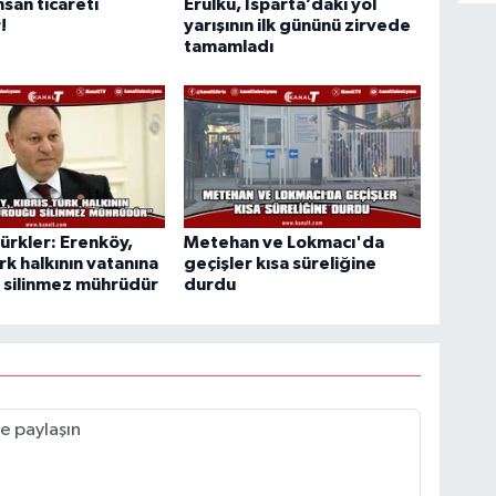
nsan ticareti
Erülkü, Isparta’daki yol
!
yarışının ilk gününü zirvede
tamamladı
ürkler: Erenköy,
Metehan ve Lokmacı'da
rk halkının vatanına
geçişler kısa süreliğine
 silinmez mührüdür
durdu