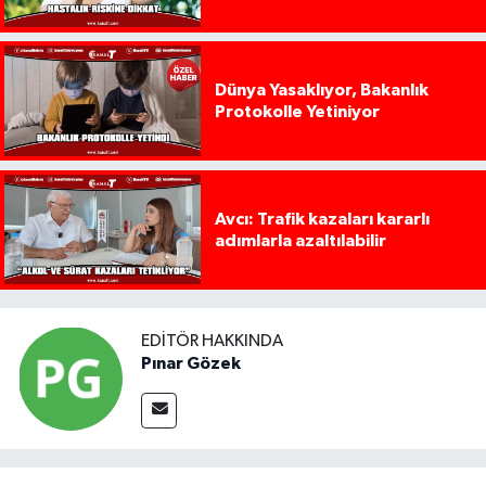
Dünya Yasaklıyor, Bakanlık
Protokolle Yetiniyor
Avcı: Trafik kazaları kararlı
adımlarla azaltılabilir
EDITÖR HAKKINDA
Pınar Gözek