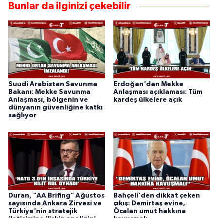
Bunlar da ilginizi çekebilir
Suudi Arabistan Savunma
Erdoğan'dan Mekke
Bakanı: Mekke Savunma
Anlaşması açıklaması: Tüm
Anlaşması, bölgenin ve
kardeş ülkelere açık
dünyanın güvenliğine katkı
sağlıyor
Duran, "AA Brifing" Ağustos
Bahçeli'den dikkat çeken
sayısında Ankara Zirvesi ve
çıkış: Demirtaş evine,
Türkiye'nin stratejik
Öcalan umut hakkına