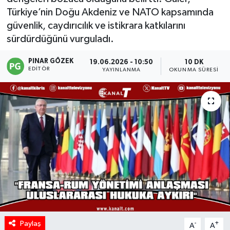
Türkiye’nin Doğu Akdeniz ve NATO kapsamında
güvenlik, caydırıcılık ve istikrara katkılarını
sürdürdüğünü vurguladı.
PINAR GÖZEK
19.06.2026 - 10:50
10 DK
EDITÖR
YAYINLANMA
OKUNMA SÜRESI
Paylaş
-
+
A
A