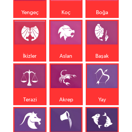
Yengeç
Koç
Boğa
İkizler
Aslan
Başak
Terazi
Akrep
Yay