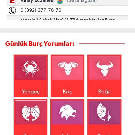
Günlük Burç Yorumları
Yengeç
Koç
Boğa