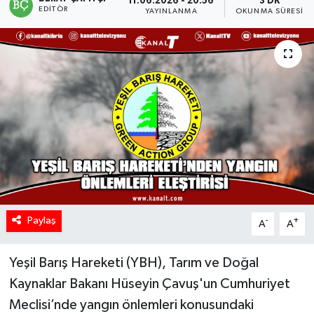
11.06.2026 - 20:56
3 DK
EDITÖR
YAYINLANMA
OKUNMA SÜRESI
Paylaş
-
+
A
A
Yeşil Barış Hareketi (YBH), Tarım ve Doğal
Kaynaklar Bakanı Hüseyin Çavuş'un Cumhuriyet
Meclisi’nde yangın önlemleri konusundaki