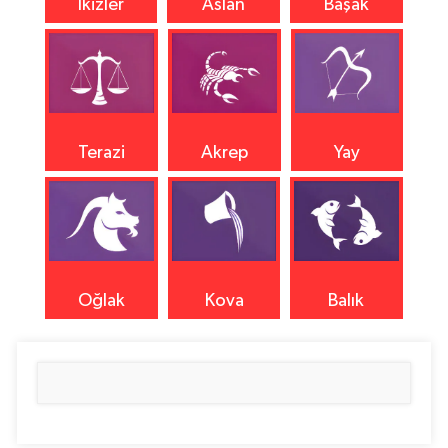
İkizler
Aslan
Başak
Terazi
Akrep
Yay
Oğlak
Kova
Balık