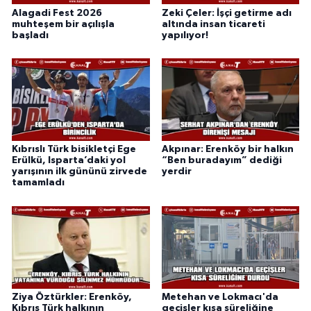
Alagadi Fest 2026
Zeki Çeler: İşçi getirme adı
muhteşem bir açılışla
altında insan ticareti
başladı
yapılıyor!
Kıbrıslı Türk bisikletçi Ege
Akpınar: Erenköy bir halkın
Erülkü, Isparta’daki yol
“Ben buradayım” dediği
yarışının ilk gününü zirvede
yerdir
tamamladı
Ziya Öztürkler: Erenköy,
Metehan ve Lokmacı'da
Kıbrıs Türk halkının
geçişler kısa süreliğine