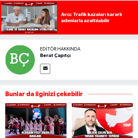
Avcı: Trafik kazaları kararlı
adımlarla azaltılabilir
EDITÖR HAKKINDA
Berat Çapıtçı
Bunlar da ilginizi çekebilir