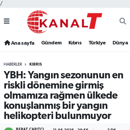
/
Gündem
Kıbrıs
Türkiye
Dünya
Ana sayfa
HABERLER
KIBRIS
YBH: Yangın sezonunun en
riskli dönemine girmiş
olmamıza rağmen ülkede
konuşlanmış bir yangın
helikopteri bulunmuyor
BERAT ÇAPITÇI