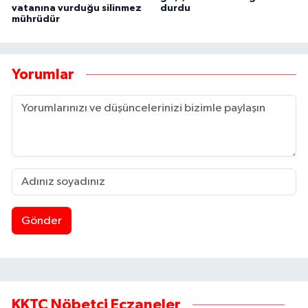
vatanına vurduğu silinmez
durdu
mührüdür
Yorumlar
Gönder
KKTC Nöbetçi Eczaneler