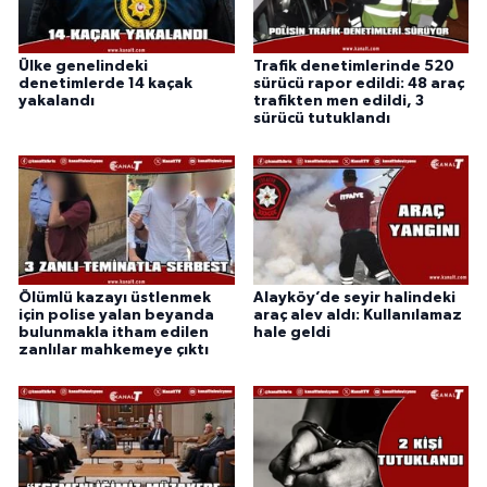
Ülke genelindeki
Trafik denetimlerinde 520
denetimlerde 14 kaçak
sürücü rapor edildi: 48 araç
yakalandı
trafikten men edildi, 3
sürücü tutuklandı
Ölümlü kazayı üstlenmek
Alayköy’de seyir halindeki
için polise yalan beyanda
araç alev aldı: Kullanılamaz
bulunmakla itham edilen
hale geldi
zanlılar mahkemeye çıktı