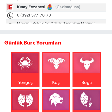
Günlük Burç Yorumları
Yengeç
Koç
Boğa