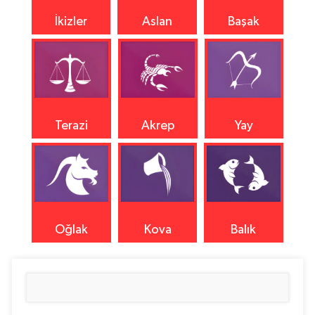
İkizler
Aslan
Başak
Terazi
Akrep
Yay
Oğlak
Kova
Balık