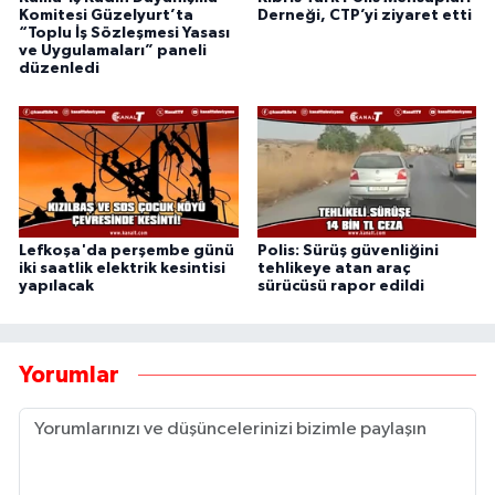
Komitesi Güzelyurt’ta
Derneği, CTP’yi ziyaret etti
“Toplu İş Sözleşmesi Yasası
ve Uygulamaları” paneli
düzenledi
Lefkoşa'da perşembe günü
Polis: Sürüş güvenliğini
iki saatlik elektrik kesintisi
tehlikeye atan araç
yapılacak
sürücüsü rapor edildi
Yorumlar