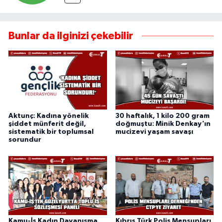
Bunlar da ilginizi çekebilir
Aktunç: Kadına yönelik
30 haftalık, 1 kilo 200 gram
şiddet münferit değil,
doğmuştu: Minik Denkay'ın
sistematik bir toplumsal
mucizevi yaşam savaşı
sorundur
Kamu-İş Kadın Dayanışma
Kıbrıs Türk Polis Mensupları