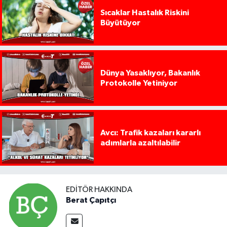
Sıcaklar Hastalık Riskini
Büyütüyor
Dünya Yasaklıyor, Bakanlık
Protokolle Yetiniyor
Avcı: Trafik kazaları kararlı
adımlarla azaltılabilir
EDITÖR HAKKINDA
Berat Çapıtçı