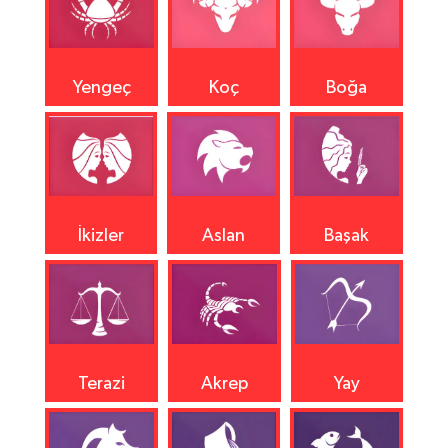
Yengeç
Koç
Boğa
İkizler
Aslan
Başak
Terazi
Akrep
Yay