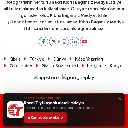
fotoğrafların her türlü hakkı Kıbrıs Bağımsız Medya Ltd'ye
aittir, izin alınmadan kullanılamaz. Okuyucu yorumları onların
görüşleri olup Kıbrıs Bağımsız Medya Ltd ile
ilişkilendirilemez, sorumlu tutulamaz. Kıbrıs Bağımsız Medya
Ltd. harici linklerin sorumluluğunu almaz.
Kıbrıs
Türkiye
Dünya
Köşe Yazarları
Özel Haber
Gizlilik Sözleşmesi
İletişim
Künye
×
GOOGLE'DA BİZİ TAKİP EDİN
Kanal T 'yi kaynak olarak ekleyin
RSS
Copyright © 2026. Her hakkı saklıdır.
Kıbrıs'taki son gelişmeleri Google'da daha sık görün.
Kaynak olarak ekle
Haber Yazılımı:
TE Bilişim