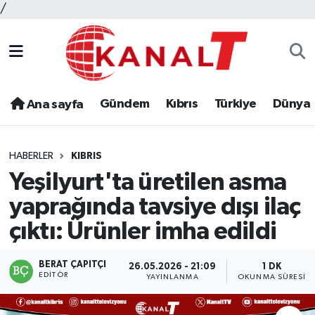
/
Gündem
Kıbrıs
Türkiye
Dünya
Ana sayfa
HABERLER
KIBRIS
Yeşilyurt'ta üretilen asma
yaprağında tavsiye dışı ilaç
çıktı: Ürünler imha edildi
BERAT ÇAPITÇI
26.05.2026 - 21:09
1 DK
EDITÖR
YAYINLANMA
OKUNMA SÜRESI