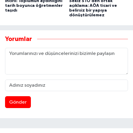
İncirli: Toplumun aydınlığını
Sekiz STÖ’den ortak
tarih boyunca öğretmenler
açıklama: AÖA ticari ve
taşıdı
belirsiz bir yapıya
dönüştürülemez
Yorumlar
Gönder