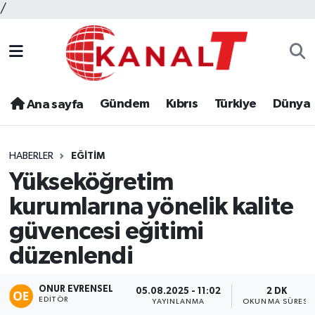
/
Gündem
Kıbrıs
Türkiye
Dünya
Ana sayfa
HABERLER
EĞITIM
Yükseköğretim
kurumlarına yönelik kalite
güvencesi eğitimi
düzenlendi
ONUR EVRENSEL
05.08.2025 - 11:02
2 DK
EDITÖR
YAYINLANMA
OKUNMA SÜRESI