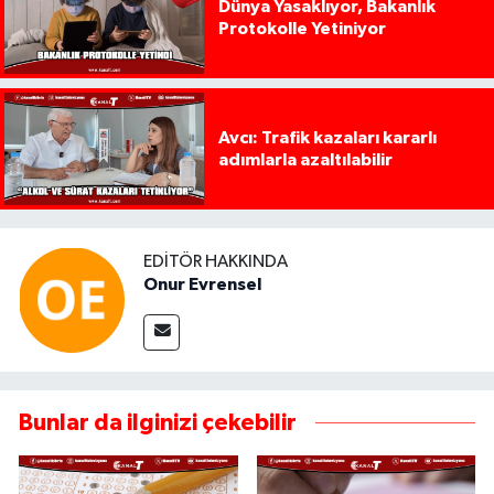
Dünya Yasaklıyor, Bakanlık
Protokolle Yetiniyor
Avcı: Trafik kazaları kararlı
adımlarla azaltılabilir
EDITÖR HAKKINDA
Onur Evrensel
Bunlar da ilginizi çekebilir