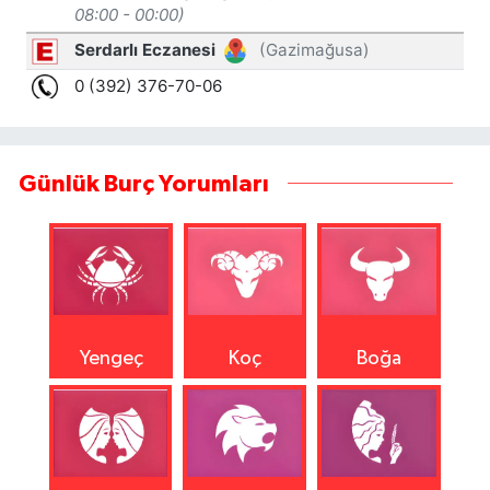
Günlük Burç Yorumları
Yengeç
Koç
Boğa