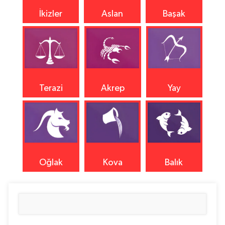
İkizler
Aslan
Başak
Terazi
Akrep
Yay
Oğlak
Kova
Balık