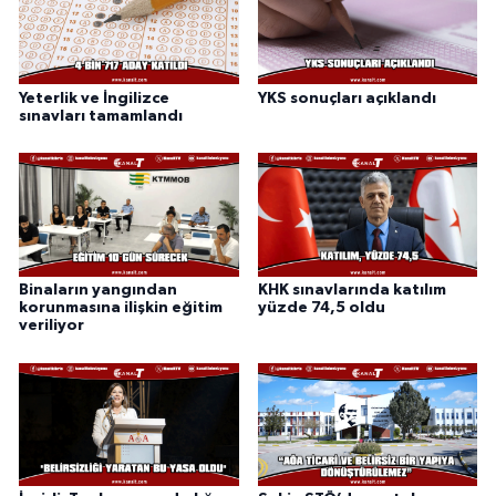
Yeterlik ve İngilizce
YKS sonuçları açıklandı
sınavları tamamlandı
Binaların yangından
KHK sınavlarında katılım
korunmasına ilişkin eğitim
yüzde 74,5 oldu
veriliyor