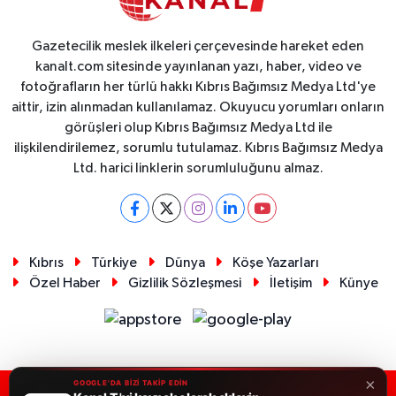
Gazetecilik meslek ilkeleri çerçevesinde hareket eden
kanalt.com sitesinde yayınlanan yazı, haber, video ve
fotoğrafların her türlü hakkı Kıbrıs Bağımsız Medya Ltd'ye
aittir, izin alınmadan kullanılamaz. Okuyucu yorumları onların
görüşleri olup Kıbrıs Bağımsız Medya Ltd ile
ilişkilendirilemez, sorumlu tutulamaz. Kıbrıs Bağımsız Medya
Ltd. harici linklerin sorumluluğunu almaz.
Kıbrıs
Türkiye
Dünya
Köşe Yazarları
Özel Haber
Gizlilik Sözleşmesi
İletişim
Künye
×
GOOGLE'DA BİZİ TAKİP EDİN