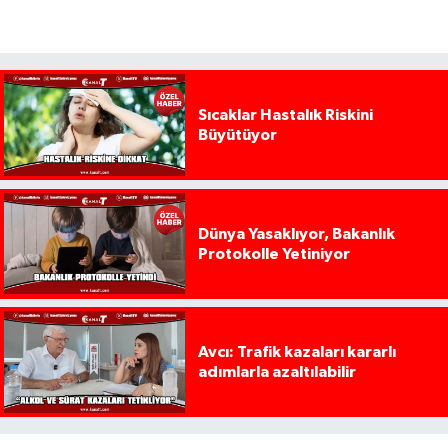
Sıcaklar Hastalık Riskini
Büyütüyor
Dünya Yasaklıyor, Bakanlık
Protokolle Yetiniyor
Avcı: Trafik kazaları kararlı
adımlarla azaltılabilir