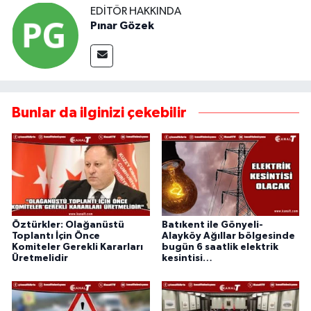
EDITÖR HAKKINDA
Pınar Gözek
Bunlar da ilginizi çekebilir
Öztürkler: Olağanüstü
Batıkent ile Gönyeli-
Toplantı İçin Önce
Alayköy Ağıllar bölgesinde
Komiteler Gerekli Kararları
bugün 6 saatlik elektrik
Üretmelidir
kesintisi…