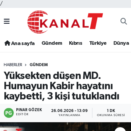
/
Gündem
Kıbrıs
Türkiye
Dünya
Ana sayfa
HABERLER
GÜNDEM
Yüksekten düşen MD.
Humayun Kabir hayatını
kaybetti, 3 kişi tutuklandı
PINAR GÖZEK
26.06.2026 - 13:09
1 DK
EDITÖR
YAYINLANMA
OKUNMA SÜRESI