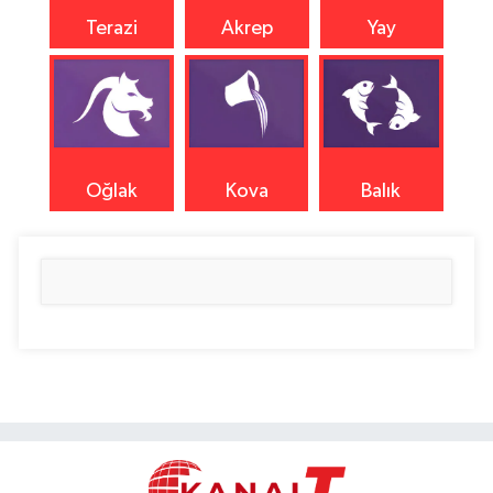
Terazi
Akrep
Yay
Oğlak
Kova
Balık