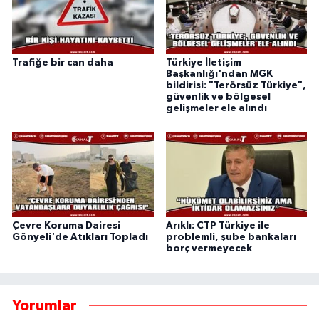
Trafiğe bir can daha
Türkiye İletişim
Başkanlığı'ndan MGK
bildirisi: "Terörsüz Türkiye",
güvenlik ve bölgesel
gelişmeler ele alındı
Çevre Koruma Dairesi
Arıklı: CTP Türkiye ile
Gönyeli'de Atıkları Topladı
problemli, şube bankaları
borç vermeyecek
Yorumlar