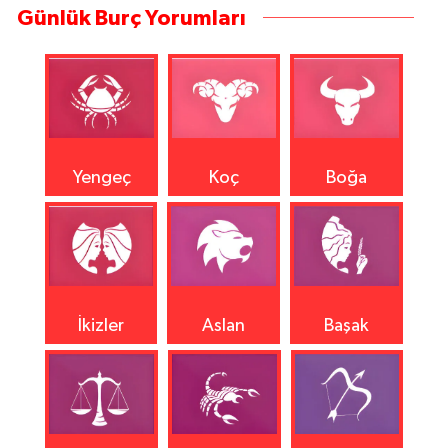
Günlük Burç Yorumları
Yengeç
Koç
Boğa
İkizler
Aslan
Başak