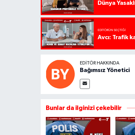
Dünya Yasaklı
EDITÖRÜN SEÇTIĞI
Avcı: Trafik k
EDITÖR HAKKINDA
Bağımsız Yönetici
Bunlar da ilginizi çekebilir