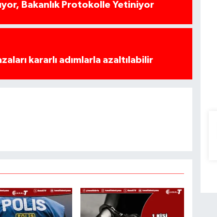
yor, Bakanlık Protokolle Yetiniyor
azaları kararlı adımlarla azaltılabilir