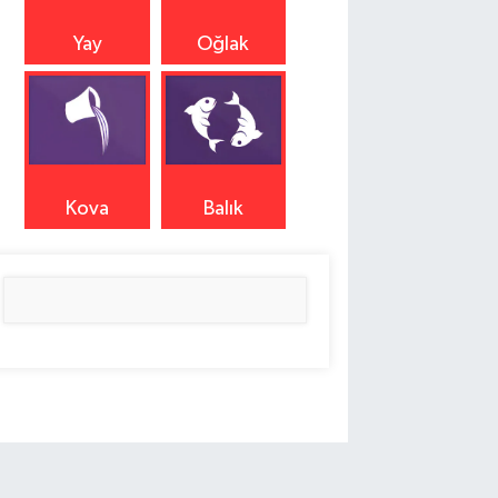
Yay
Oğlak
Kova
Balık