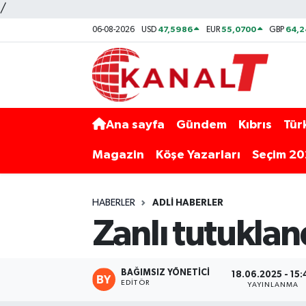
/
47,5986
55,0700
64,2
06-08-2026
USD
EUR
GBP
Ana sayfa
Gündem
Kıbrıs
Tür
Magazin
Köşe Yazarları
Seçim 2
HABERLER
ADLI HABERLER
Zanlı tutuklan
BAĞIMSIZ YÖNETICI
18.06.2025 - 15:
EDITÖR
YAYINLANMA