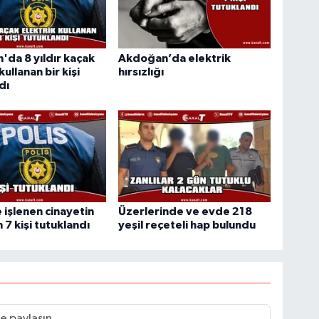
da 8 yıldır kaçak
Akdoğan’da elektrik
kullanan bir kişi
hırsızlığı
dı
 işlenen cinayetin
Üzerlerinde ve evde 218
 7 kişi tutuklandı
yeşil reçeteli hap bulundu