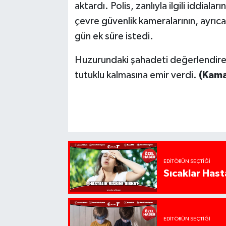
aktardı. Polis, zanlıyla ilgili iddiala
çevre güvenlik kameralarının, ayrıc
gün ek süre istedi.
Huzurundaki şahadeti değerlendiren
tutuklu kalmasına emir verdi.
(Kama
EDITÖRÜN SEÇTIĞI
Sıcaklar Hast
EDITÖRÜN SEÇTIĞI