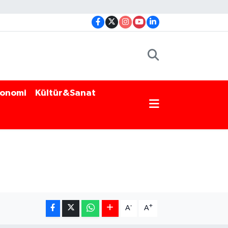
onomi
Kültür&Sanat
-
+
A
A