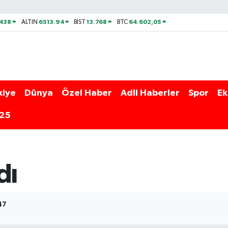
438
6513.94
13.768
64.602,05
ALTIN
BİST
BTC
kiye
Dünya
Özel Haber
Adli Haberler
Spor
Ek
025
dı
47