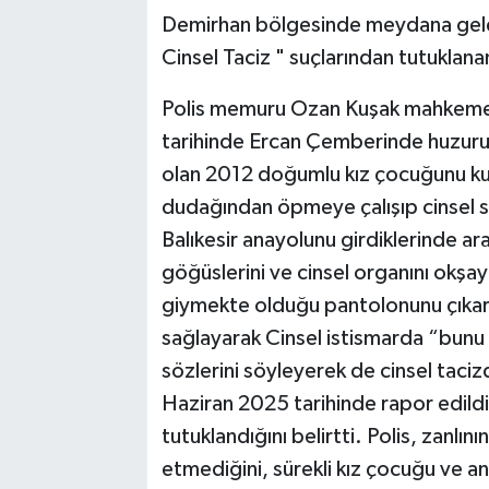
Demirhan bölgesinde meydana gelen"
Cinsel Taciz " suçlarından tutukla
Polis memuru Ozan Kuşak mahkemeye
tarihinde Ercan Çemberinde huzurunu
olan 2012 doğumlu kız çocuğunu kul
dudağından öpmeye çalışıp cinsel sa
Balıkesir anayolunu girdiklerinde ar
göğüslerini ve cinsel organını okşay
giymekte olduğu pantolonunu çıkartı
sağlayarak Cinsel istismarda “bunu
sözlerini söyleyerek de cinsel taciz
Haziran 2025 tarihinde rapor edildi
tutuklandığını belirtti. Polis, zanlı
etmediğini, sürekli kız çocuğu ve an