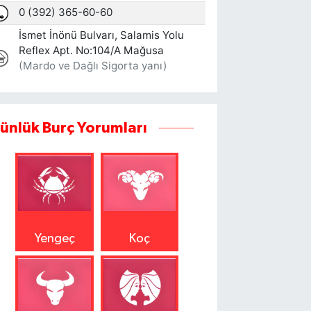
ünlük Burç Yorumları
Yengeç
Koç