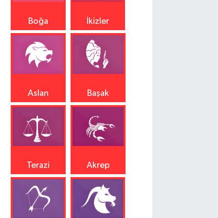
Boğa
İkizler
Aslan
Başak
Terazi
Akrep