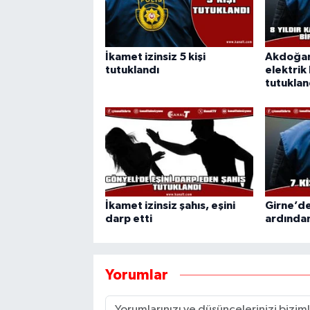
İkamet izinsiz 5 kişi
Akdoğan'
tutuklandı
elektrik 
tutuklan
İkamet izinsiz şahıs, eşini
Girne’de
darp etti
ardından
Yorumlar