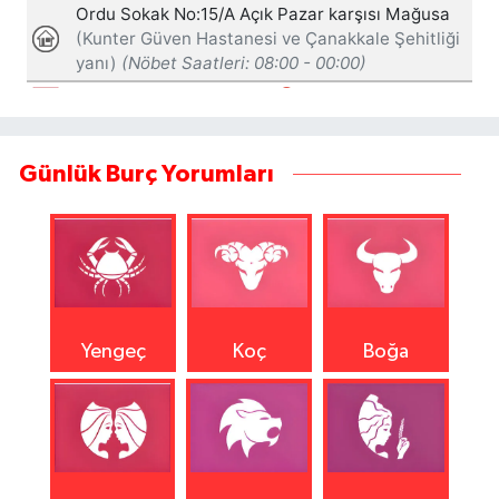
Günlük Burç Yorumları
Yengeç
Koç
Boğa