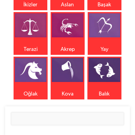
İkizler
Aslan
Başak
Terazi
Akrep
Yay
Oğlak
Kova
Balık