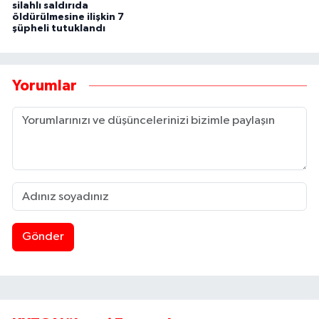
silahlı saldırıda
öldürülmesine ilişkin 7
şüpheli tutuklandı
Yorumlar
Gönder