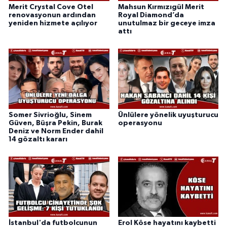
Merit Crystal Cove Otel
Mahsun Kırmızıgül Merit
renovasyonun ardından
Royal Diamond’da
yeniden hizmete açılıyor
unutulmaz bir geceye imza
attı
Somer Sivrioğlu, Sinem
Ünlülere yönelik uyuşturucu
Güven, Büşra Pekin, Burak
operasyonu
Deniz ve Norm Ender dahil
14 gözaltı kararı
İstanbul'da futbolcunun
Erol Köse hayatını kaybetti