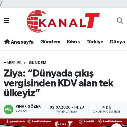
/
Gündem
Kıbrıs
Türkiye
Dünya
Ana sayfa
HABERLER
GÜNDEM
Ziya: “Dünyada çıkış
vergisinden KDV alan tek
ülkeyiz”
PINAR GÖZEK
02.07.2026 - 14:23
4 DK
EDITÖR
YAYINLANMA
OKUNMA SÜRESI