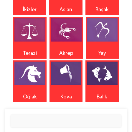
İkizler
Aslan
Başak
Terazi
Akrep
Yay
Oğlak
Kova
Balık