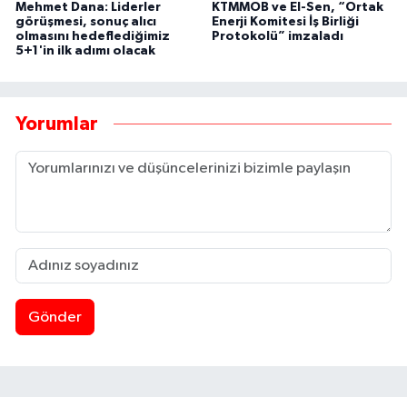
Mehmet Dana: Liderler
KTMMOB ve El-Sen, “Ortak
görüşmesi, sonuç alıcı
Enerji Komitesi İş Birliği
olmasını hedeflediğimiz
Protokolü” imzaladı
5+1'in ilk adımı olacak
Yorumlar
Gönder