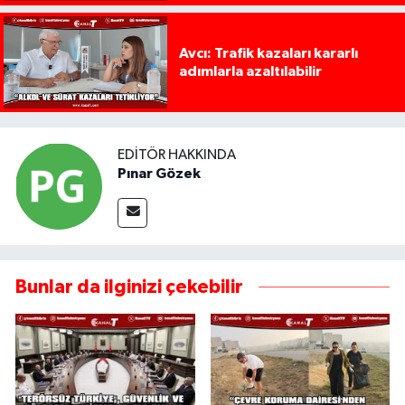
Avcı: Trafik kazaları kararlı
adımlarla azaltılabilir
EDITÖR HAKKINDA
Pınar Gözek
Bunlar da ilginizi çekebilir