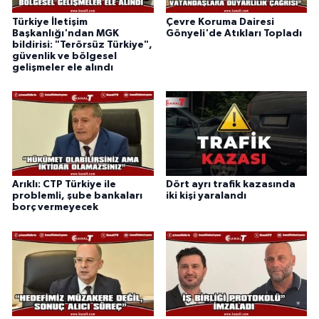
Türkiye İletişim
Çevre Koruma Dairesi
Başkanlığı'ndan MGK
Gönyeli'de Atıkları Topladı
bildirisi: "Terörsüz Türkiye",
güvenlik ve bölgesel
gelişmeler ele alındı
Arıklı: CTP Türkiye ile
Dört ayrı trafik kazasında
problemli, şube bankaları
iki kişi yaralandı
borç vermeyecek