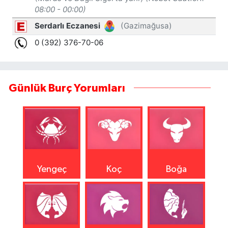
Günlük Burç Yorumları
Yengeç
Koç
Boğa