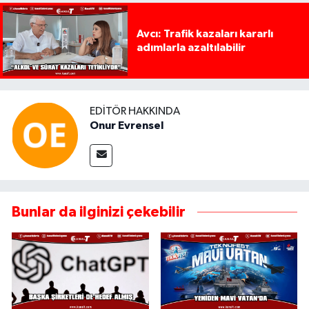
Avcı: Trafik kazaları kararlı
adımlarla azaltılabilir
EDITÖR HAKKINDA
Onur Evrensel
Bunlar da ilginizi çekebilir