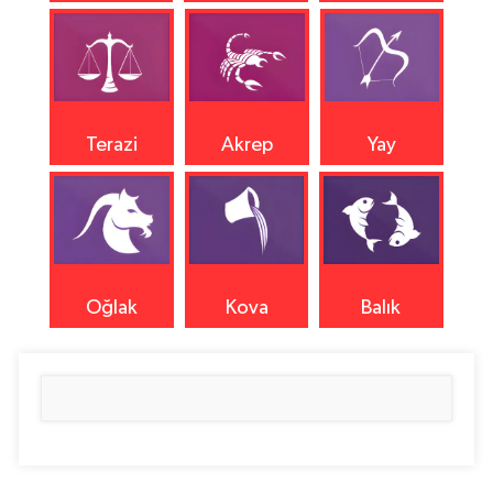
Terazi
Akrep
Yay
Oğlak
Kova
Balık