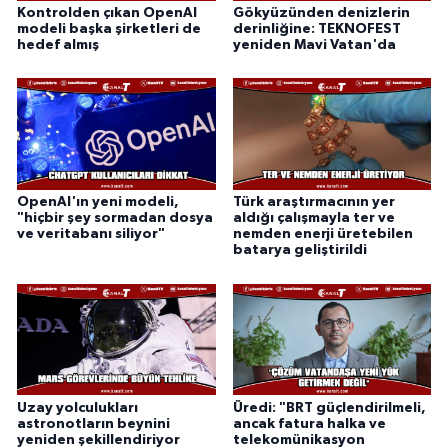
Kontrolden çıkan OpenAI
Gökyüzünden denizlerin
modeli başka şirketleri de
derinliğine: TEKNOFEST
hedef almış
yeniden Mavi Vatan'da
OpenAI'ın yeni modeli,
Türk araştırmacının yer
"hiçbir şey sormadan dosya
aldığı çalışmayla ter ve
ve veritabanı siliyor"
nemden enerji üretebilen
batarya geliştirildi
Uzay yolculukları
Üredi: "BRT güçlendirilmeli,
astronotların beynini
ancak fatura halka ve
yeniden şekillendiriyor
telekomünikasyon