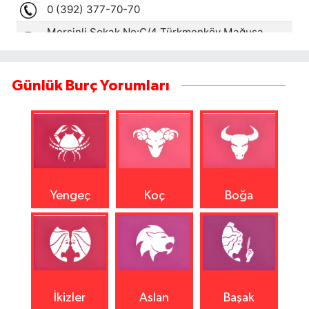
Günlük Burç Yorumları
Yengeç
Koç
Boğa
İkizler
Aslan
Başak