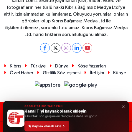
kanalt.com sitesinde yayınlanan yazı, haber, video ve
fotoğrafların her türlü hakkı Kıbrıs Bağımsız Medya Ltd'ye
aittir, izin alınmadan kullanılamaz. Okuyucu yorumları onların
görüşleri olup Kıbrıs Bağımsız Medya Ltd ile
ilişkilendirilemez, sorumlu tutulamaz. Kıbrıs Bağımsız Medya
Ltd. harici linklerin sorumluluğunu almaz.
Kıbrıs
Türkiye
Dünya
Köşe Yazarları
Özel Haber
Gizlilik Sözleşmesi
İletişim
Künye
×
GOOGLE'DA BİZİ TAKİP EDİN
Kanal T 'yi kaynak olarak ekleyin
RSS
Copyright © 2026. Her hakkı saklıdır.
Kıbrıs'taki son gelişmeleri Google'da daha sık görün.
Kaynak olarak ekle
Haber Yazılımı:
TE Bilişim