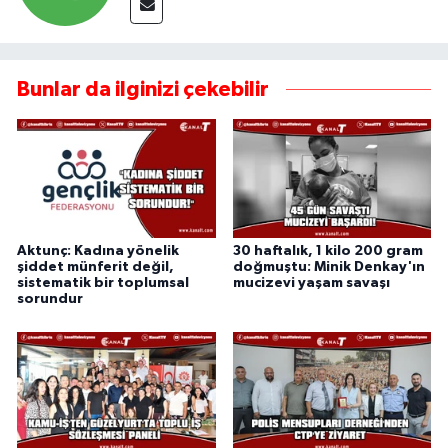
Bunlar da ilginizi çekebilir
Aktunç: Kadına yönelik
30 haftalık, 1 kilo 200 gram
şiddet münferit değil,
doğmuştu: Minik Denkay'ın
sistematik bir toplumsal
mucizevi yaşam savaşı
sorundur