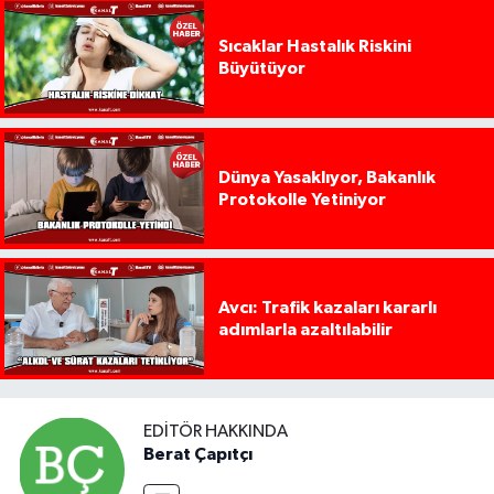
Sıcaklar Hastalık Riskini
Büyütüyor
Dünya Yasaklıyor, Bakanlık
Protokolle Yetiniyor
Avcı: Trafik kazaları kararlı
adımlarla azaltılabilir
EDITÖR HAKKINDA
Berat Çapıtçı