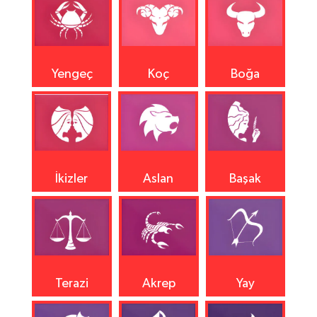
Yengeç
Koç
Boğa
İkizler
Aslan
Başak
Terazi
Akrep
Yay