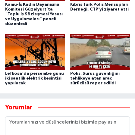
Kamu-İş Kadın Dayanışma
Kıbrıs Türk Polis Mensupları
Komitesi Güzelyurt’ta
Derneği, CTP’yi ziyaret etti
“Toplu İş Sözleşmesi Yasası
ve Uygulamaları” paneli
düzenledi
Lefkoşa'da perşembe günü
Polis: Sürüş güvenliğini
iki saatlik elektrik kesintisi
tehlikeye atan araç
yapılacak
sürücüsü rapor edildi
Yorumlar