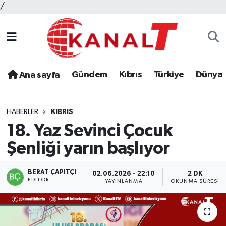
/
Gündem
Kıbrıs
Türkiye
Dünya
Ana sayfa
HABERLER
KIBRIS
18. Yaz Sevinci Çocuk
Şenliği yarın başlıyor
BERAT ÇAPITÇI
02.06.2026 - 22:10
2 DK
EDITÖR
YAYINLANMA
OKUNMA SÜRESI