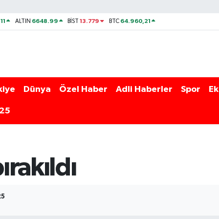
11
6648.99
13.779
64.960,21
ALTIN
BİST
BTC
kiye
Dünya
Özel Haber
Adli Haberler
Spor
Ek
025
ırakıldı
25