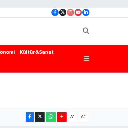
onomi
Kültür&Sanat
-
+
A
A