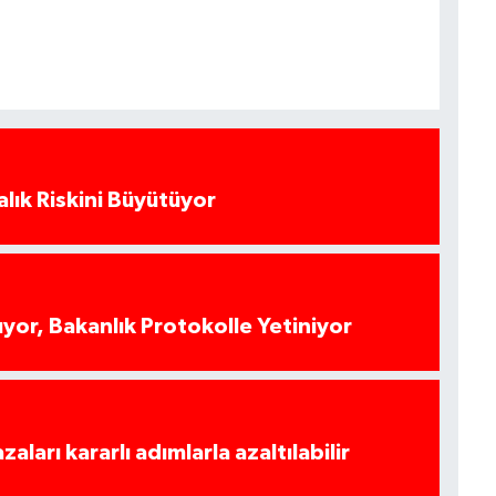
alık Riskini Büyütüyor
yor, Bakanlık Protokolle Yetiniyor
azaları kararlı adımlarla azaltılabilir