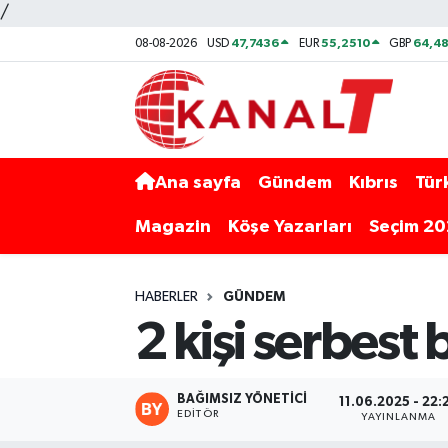
/
47,7436
55,2510
64,48
08-08-2026
USD
EUR
GBP
Ana sayfa
Gündem
Kıbrıs
Tür
Magazin
Köşe Yazarları
Seçim 2
HABERLER
GÜNDEM
2 kişi serbest b
BAĞIMSIZ YÖNETICI
11.06.2025 - 22:
EDITÖR
YAYINLANMA