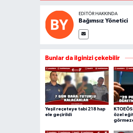
EDITÖR HAKKINDA
Bağımsız Yönetici
Bunlar da ilginizi çekebilir
Yeşil reçeteye tabi 218 hap
KTOEÖS:
ele geçirildi
özel eğit
görmezd