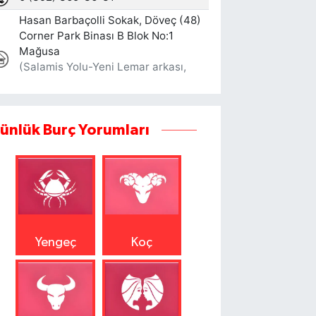
ünlük Burç Yorumları
Yengeç
Koç