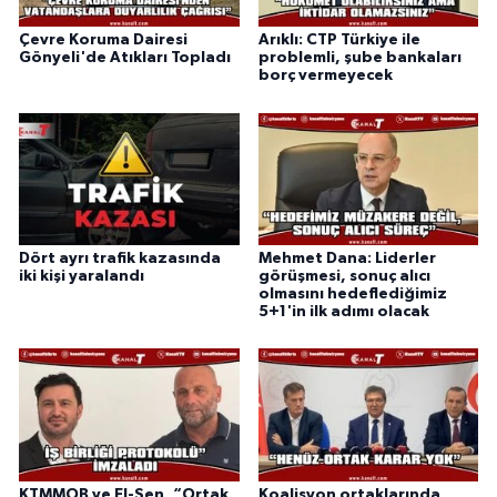
Çevre Koruma Dairesi
Arıklı: CTP Türkiye ile
Gönyeli'de Atıkları Topladı
problemli, şube bankaları
borç vermeyecek
Dört ayrı trafik kazasında
Mehmet Dana: Liderler
iki kişi yaralandı
görüşmesi, sonuç alıcı
olmasını hedeflediğimiz
5+1'in ilk adımı olacak
KTMMOB ve El-Sen, “Ortak
Koalisyon ortaklarında