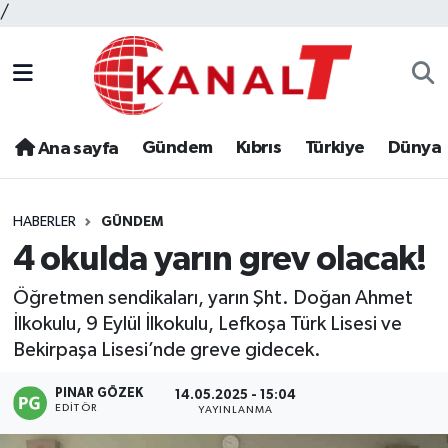
/
Gündem
Kıbrıs
Türkiye
Dünya
Ana sayfa
HABERLER
GÜNDEM
4 okulda yarın grev olacak!
Öğretmen sendikaları, yarın Şht. Doğan Ahmet
İlkokulu, 9 Eylül İlkokulu, Lefkoşa Türk Lisesi ve
Bekirpaşa Lisesi’nde greve gidecek.
PINAR GÖZEK
14.05.2025 - 15:04
EDITÖR
YAYINLANMA