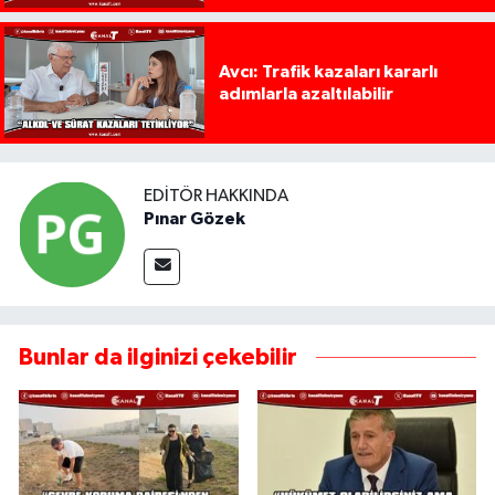
Avcı: Trafik kazaları kararlı
adımlarla azaltılabilir
EDITÖR HAKKINDA
Pınar Gözek
Bunlar da ilginizi çekebilir