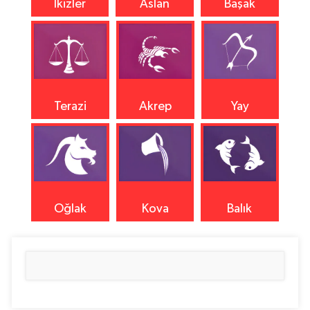
İkizler
Aslan
Başak
Terazi
Akrep
Yay
Oğlak
Kova
Balık