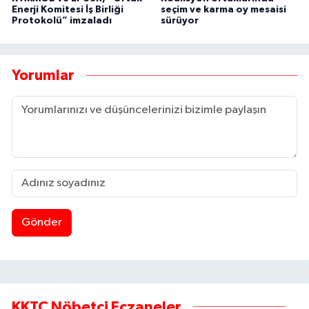
Enerji Komitesi İş Birliği
seçim ve karma oy mesaisi
Protokolü” imzaladı
sürüyor
Yorumlar
Gönder
KKTC Nöbetçi Eczaneler