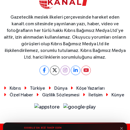
Gazetecilik meslek ilkeleri çerçevesinde hareket eden
kanalt.com sitesinde yayınlanan yazı, haber, video ve
fotoğrafların her türlü hakkı Kıbrıs Bağımsız Medya Ltd'ye
aittir, izin alınmadan kullanılamaz. Okuyucu yorumları onların
görüşleri olup Kıbrıs Bağımsız Medya Ltd ile
ilişkilendirilemez, sorumlu tutulamaz. Kıbrıs Bağımsız Medya
Ltd. harici linklerin sorumluluğunu almaz.
Kıbrıs
Türkiye
Dünya
Köşe Yazarları
Özel Haber
Gizlilik Sözleşmesi
İletişim
Künye
×
GOOGLE'DA BİZİ TAKİP EDİN