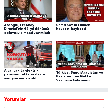
Ataoğlu, Erenköy
Şemsi Kazım Erkman
Direnişi'nin 62. yıl dönümü
hayatını kaybetti
dolayısıyla mesaj yayımladı
Alsancak'ta elektrik
Türkiye, Suudi Arabistan ve
panosundaki kısa devre
Pakistan'dan Mekke
yangına neden oldu
Savunma Anlaşması
Yorumlar