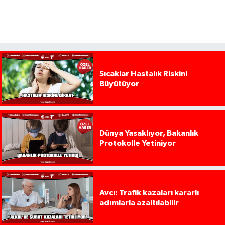
Sıcaklar Hastalık Riskini
Büyütüyor
Dünya Yasaklıyor, Bakanlık
Protokolle Yetiniyor
Avcı: Trafik kazaları kararlı
adımlarla azaltılabilir