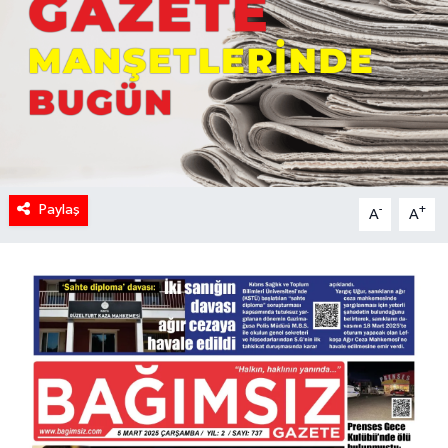
Paylaş
-
+
A
A