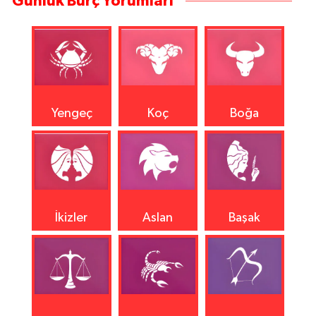
Günlük Burç Yorumları
Yengeç
Koç
Boğa
İkizler
Aslan
Başak