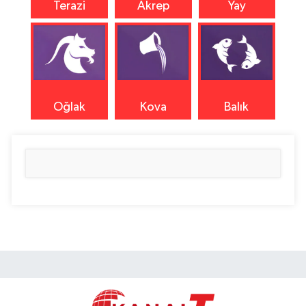
Terazi
Akrep
Yay
Oğlak
Kova
Balık