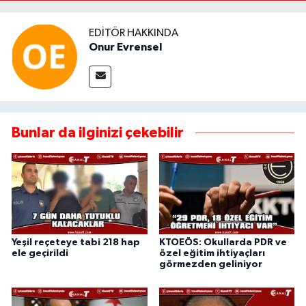
EDITÖR HAKKINDA
Onur Evrensel
Bunlar da ilginizi çekebilir
Yeşil reçeteye tabi 218 hap
KTOEÖS: Okullarda PDR ve
ele geçirildi
özel eğitim ihtiyaçları
görmezden geliniyor