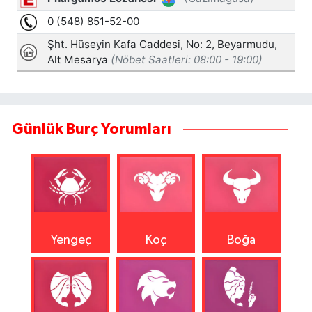
Günlük Burç Yorumları
Yengeç
Koç
Boğa