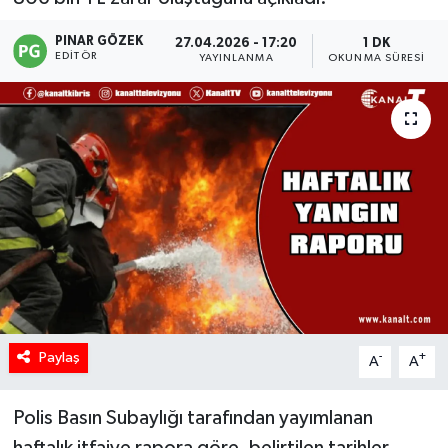
PINAR GÖZEK
27.04.2026 - 17:20
1 DK
EDITÖR
YAYINLANMA
OKUNMA SÜRESI
Paylaş
-
+
A
A
Polis Basın Subaylığı tarafından yayımlanan
haftalık itfaiye rapora göre, belirtilen tarihler