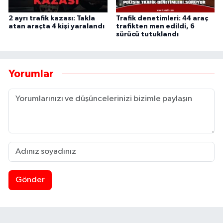
2 ayrı trafik kazası: Takla
Trafik denetimleri: 44 araç
atan araçta 4 kişi yaralandı
trafikten men edildi, 6
sürücü tutuklandı
Yorumlar
Gönder