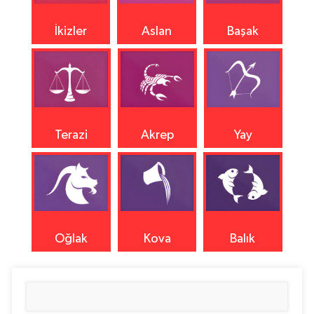
İkizler
Aslan
Başak
Terazi
Akrep
Yay
Oğlak
Kova
Balık