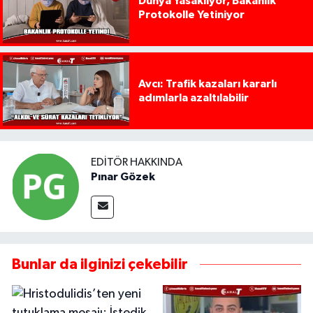
Dünya Yasaklıyor, Bakanlık
Protokolle Yetiniyor
Avcı: Trafik kazaları kararlı
adımlarla azaltılabilir
EDITÖR HAKKINDA
Pınar Gözek
Bunlar da ilginizi çekebilir