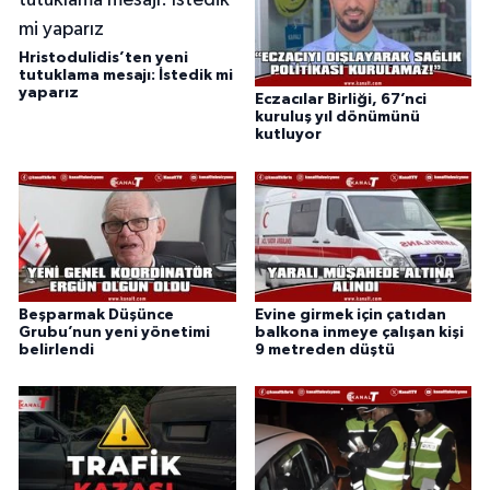
Hristodulidis’ten yeni
tutuklama mesajı: İstedik mi
yaparız
Eczacılar Birliği, 67’nci
kuruluş yıl dönümünü
kutluyor
Beşparmak Düşünce
Evine girmek için çatıdan
Grubu’nun yeni yönetimi
balkona inmeye çalışan kişi
belirlendi
9 metreden düştü