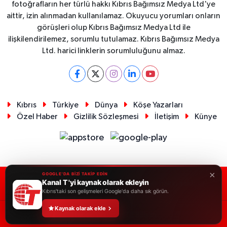
fotoğrafların her türlü hakkı Kıbrıs Bağımsız Medya Ltd'ye
aittir, izin alınmadan kullanılamaz. Okuyucu yorumları onların
görüşleri olup Kıbrıs Bağımsız Medya Ltd ile
ilişkilendirilemez, sorumlu tutulamaz. Kıbrıs Bağımsız Medya
Ltd. harici linklerin sorumluluğunu almaz.
Kıbrıs
Türkiye
Dünya
Köşe Yazarları
Özel Haber
Gizlilik Sözleşmesi
İletişim
Künye
×
GOOGLE'DA BİZİ TAKİP EDİN
Kanal T 'yi kaynak olarak ekleyin
RSS
Copyright © 2026. Her hakkı saklıdır.
Kıbrıs'taki son gelişmeleri Google'da daha sık görün.
Kaynak olarak ekle
Haber Yazılımı:
TE Bilişim