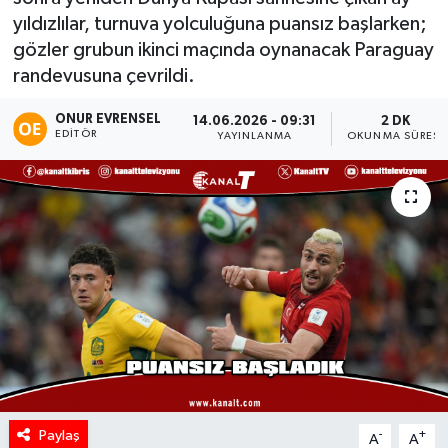
yıldızlılar, turnuva yolculuğuna puansız başlarken;
gözler grubun ikinci maçında oynanacak Paraguay
randevusuna çevrildi.
ONUR EVRENSEL
14.06.2026 - 09:31
2 DK
EDITÖR
YAYINLANMA
OKUNMA SÜRESI
Paylaş
-
+
A
A