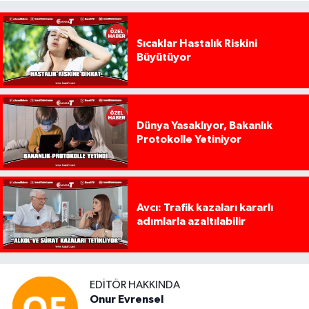
Sıcaklar Hastalık Riskini
Büyütüyor
Dünya Yasaklıyor, Bakanlık
Protokolle Yetiniyor
Avcı: Trafik kazaları kararlı
adımlarla azaltılabilir
EDITÖR HAKKINDA
Onur Evrensel