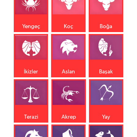
Yengeç
Koç
Boğa
İkizler
Aslan
Başak
Terazi
Akrep
Yay