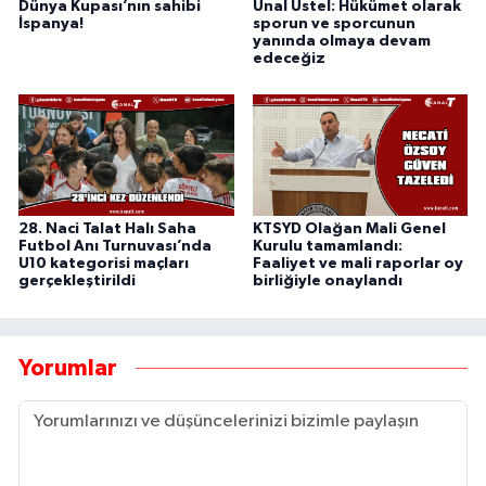
Dünya Kupası’nın sahibi
Ünal Üstel: Hükümet olarak
İspanya!
sporun ve sporcunun
yanında olmaya devam
edeceğiz
28. Naci Talat Halı Saha
KTSYD Olağan Mali Genel
Futbol Anı Turnuvası’nda
Kurulu tamamlandı:
U10 kategorisi maçları
Faaliyet ve mali raporlar oy
gerçekleştirildi
birliğiyle onaylandı
Yorumlar